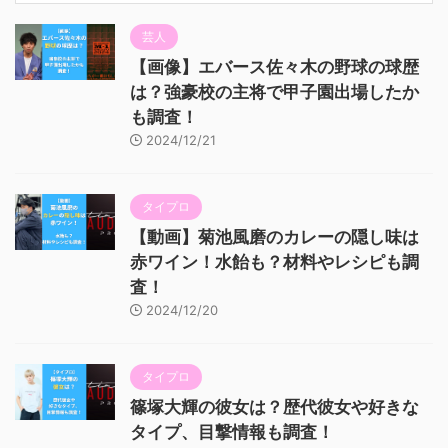
芸人
【画像】エバース佐々木の野球の球歴
は？強豪校の主将で甲子園出場したか
も調査！
2024/12/21
タイプロ
【動画】菊池風磨のカレーの隠し味は
赤ワイン！水飴も？材料やレシピも調
査！
2024/12/20
タイプロ
篠塚大輝の彼女は？歴代彼女や好きな
タイプ、目撃情報も調査！