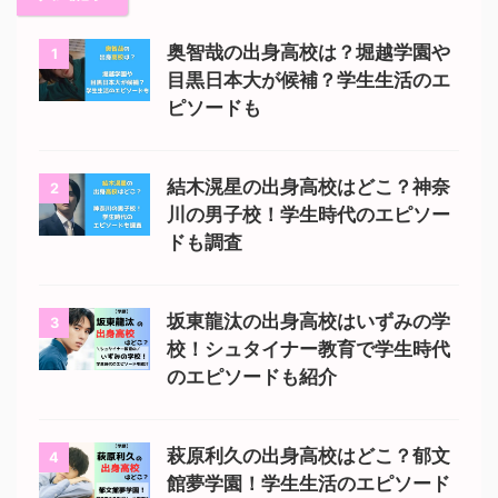
奥智哉の出身高校は？堀越学園や
1
目黒日本大が候補？学生生活のエ
ピソードも
結木滉星の出身高校はどこ？神奈
2
川の男子校！学生時代のエピソー
ドも調査
坂東龍汰の出身高校はいずみの学
3
校！シュタイナー教育で学生時代
のエピソードも紹介
萩原利久の出身高校はどこ？郁文
4
館夢学園！学生生活のエピソード