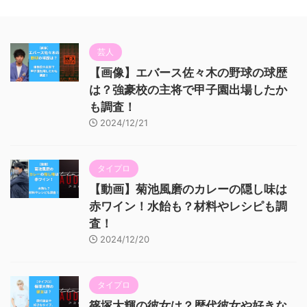
芸人
【画像】エバース佐々木の野球の球歴
は？強豪校の主将で甲子園出場したか
も調査！
2024/12/21
タイプロ
【動画】菊池風磨のカレーの隠し味は
赤ワイン！水飴も？材料やレシピも調
査！
2024/12/20
タイプロ
篠塚大輝の彼女は？歴代彼女や好きな