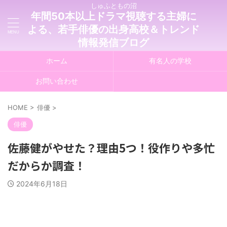
しゅふともの沼
年間50本以上ドラマ視聴する主婦に
よる、若手俳優の出身高校＆トレンド
情報発信ブログ
ホーム
有名人の学校
お問い合わせ
HOME
>
俳優
>
俳優
佐藤健がやせた？理由5つ！役作りや多忙
だからか調査！
2024年6月18日