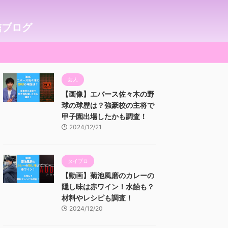
信ブログ
芸人
【画像】エバース佐々木の野
球の球歴は？強豪校の主将で
甲子園出場したかも調査！
2024/12/21
タイプロ
【動画】菊池風磨のカレーの
隠し味は赤ワイン！水飴も？
材料やレシピも調査！
2024/12/20