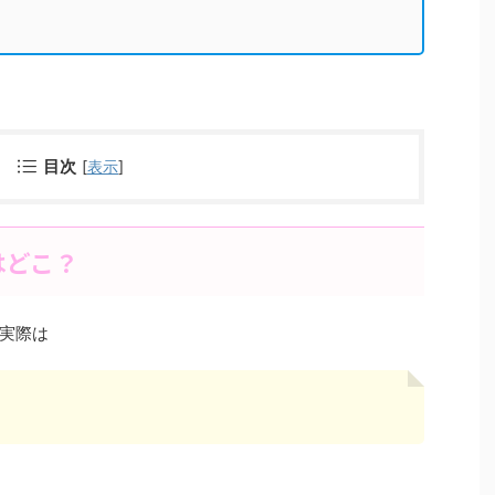
目次
[
表示
]
はどこ？
実際は