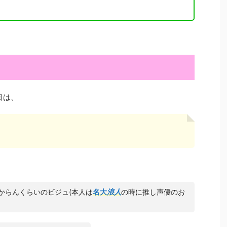
目は、
からんくらいのビジュ(本人は
名大
浪人
の時に推し声優のお