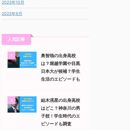
2023年10月
2023年9月
人気記事
奥智哉の出身高校
1
は？堀越学園や目黒
日本大が候補？学生
生活のエピソードも
結木滉星の出身高校
2
はどこ？神奈川の男
子校！学生時代のエ
ピソードも調査