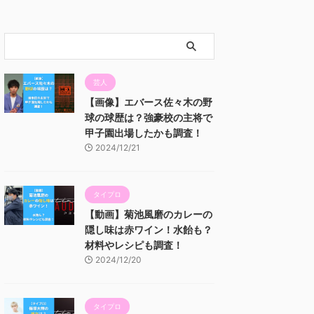
芸人
【画像】エバース佐々木の野
球の球歴は？強豪校の主将で
甲子園出場したかも調査！
2024/12/21
タイプロ
【動画】菊池風磨のカレーの
隠し味は赤ワイン！水飴も？
材料やレシピも調査！
2024/12/20
タイプロ