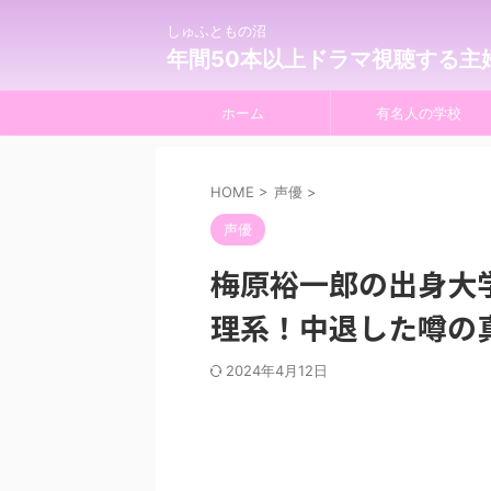
しゅふともの沼
年間50本以上ドラマ視聴する主
ホーム
有名人の学校
HOME
>
声優
>
声優
梅原裕一郎の出身大
理系！中退した噂の
2024年4月12日