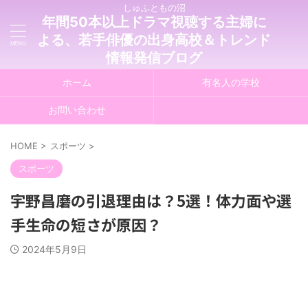
しゅふともの沼
年間50本以上ドラマ視聴する主婦に
よる、若手俳優の出身高校＆トレンド
情報発信ブログ
ホーム
有名人の学校
お問い合わせ
HOME
>
スポーツ
>
スポーツ
宇野昌磨の引退理由は？5選！体力面や選
手生命の短さが原因？
2024年5月9日