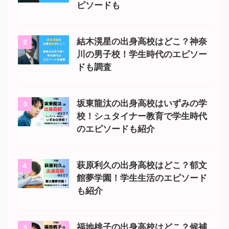
ピソードも
結木滉星の出身高校はどこ？神奈
2
川の男子校！学生時代のエピソー
ドも調査
坂東龍汰の出身高校はいずみの学
3
校！シュタイナー教育で学生時代
のエピソードも紹介
萩原利久の出身高校はどこ？郁文
4
館夢学園！学生生活のエピソード
も紹介
福地桃子の出身高校はどこ？候補
5