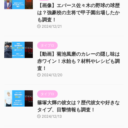
【画像】エバース佐々木の野球の球歴
は？強豪校の主将で甲子園出場したか
も調査！
2024/12/21
タイプロ
【動画】菊池風磨のカレーの隠し味は
赤ワイン！水飴も？材料やレシピも調
査！
2024/12/20
タイプロ
篠塚大輝の彼女は？歴代彼女や好きな
タイプ、目撃情報も調査！
2024/12/13