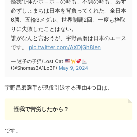
怪我で体がボロボロの時も、不調の時も、必ず
必ずしょまちは日本を背負ってくれた。全日本
6勝、五輪3メダル、世界制覇2回。一度も枠取
りに失敗したことはない。
誰がなんと言おうが、宇野昌磨は日本のエース
です。
pic.twitter.com/AXDjGh8Ien
— 迷子の子猫/Lost Cat
(@Shomas3A1Lo3F)
May 9, 2024
宇野昌磨選手が現役引退する理由4つ目は、
怪我で苦労したから？
です。