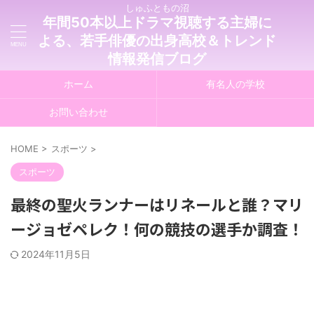
しゅふともの沼
年間50本以上ドラマ視聴する主婦に
よる、若手俳優の出身高校＆トレンド
情報発信ブログ
ホーム
有名人の学校
お問い合わせ
HOME
>
スポーツ
>
スポーツ
最終の聖火ランナーはリネールと誰？マリ
ージョゼペレク！何の競技の選手か調査！
2024年11月5日