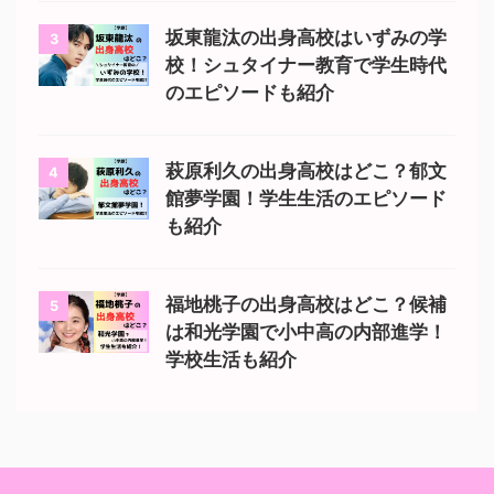
坂東龍汰の出身高校はいずみの学
3
校！シュタイナー教育で学生時代
のエピソードも紹介
萩原利久の出身高校はどこ？郁文
4
館夢学園！学生生活のエピソード
も紹介
福地桃子の出身高校はどこ？候補
5
は和光学園で小中高の内部進学！
学校生活も紹介