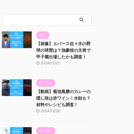
芸人
【画像】エバース佐々木の野
球の球歴は？強豪校の主将で
甲子園出場したかも調査！
2024/12/21
タイプロ
【動画】菊池風磨のカレーの
隠し味は赤ワイン！水飴も？
材料やレシピも調査！
2024/12/20
タイプロ