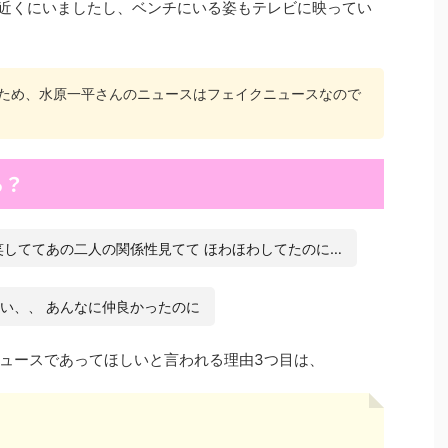
の近くにいましたし、ベンチにいる姿もテレビに映ってい
たため、水原一平さんのニュースはフェイクニュースなので
ら？
笑しててあの二人の関係性見てて ほわほわしてたのに…
い、、 あんなに仲良かったのに
ュースであってほしいと言われる理由3つ目は、