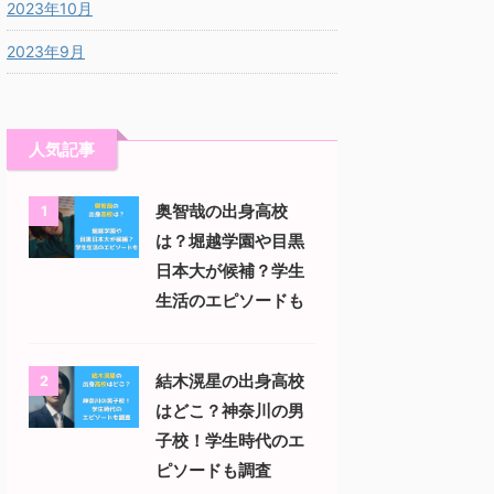
2023年10月
2023年9月
人気記事
奥智哉の出身高校
1
は？堀越学園や目黒
日本大が候補？学生
生活のエピソードも
結木滉星の出身高校
2
はどこ？神奈川の男
子校！学生時代のエ
ピソードも調査