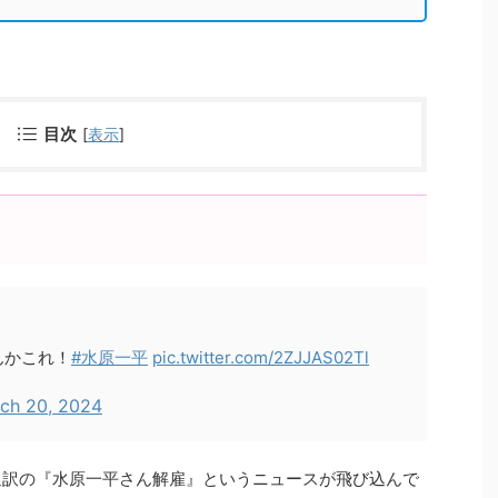
目次
[
表示
]
んかこれ！
#水原一平
pic.twitter.com/2ZJJAS02Tl
ch 20, 2024
の通訳の『水原一平さん解雇』というニュースが飛び込んで