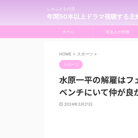
しゅふともの沼
年間50本以上ドラマ視聴する主
ホーム
有名人の学校
HOME
>
スポーツ
>
スポーツ
水原一平の解雇はフ
ベンチにいて仲が良
2024年3月21日