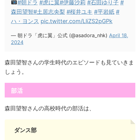
#朝ドラ
#虎に翼
#伊藤沙莉
#石田ゆり子
#
森田望智
#土居志央梨
#桜井ユキ
#平岩紙
#
ハ・ヨンス
pic.twitter.com/LliZS2pGPk
— 朝ドラ「虎に翼」公式 (@asadora_nhk)
April 18,
2024
森田望智さんの学生時代のエピソードも見ていきま
しょう。
部活
森田望智さんの高校時代の部活は、
ダンス部