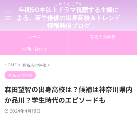
しゅふともの沼
年間50本以上ドラマ視聴する主婦に
よる、若手俳優の出身高校＆トレンド
情報発信ブログ
ホーム
有名人の学校
お問い合わせ
HOME
>
有名人の学校
>
有名人の学校
森田望智の出身高校は？候補は神奈川県内
か品川？学生時代のエピソードも
2024年4月18日