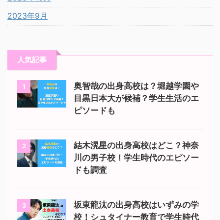
2023年9月
人気記事
奥智哉の出身高校は？堀越学園や
1
目黒日本大が候補？学生生活のエ
ピソードも
結木滉星の出身高校はどこ？神奈
2
川の男子校！学生時代のエピソー
ドも調査
坂東龍汰の出身高校はいずみの学
3
校！シュタイナー教育で学生時代