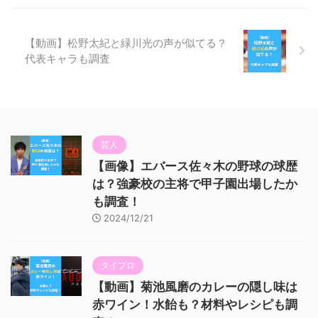
【動画】松野太紀と緑川光の声が似てる？
代表キャラも調査
芸人
【画像】エバース佐々木の野球の球歴
は？強豪校の主将で甲子園出場したか
も調査！
2024/12/21
タイプロ
【動画】菊池風磨のカレーの隠し味は
赤ワイン！水飴も？材料やレシピも調