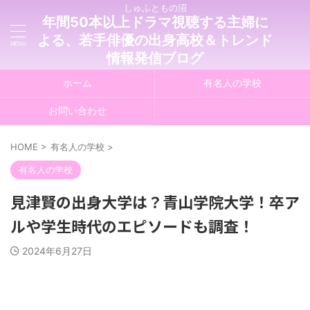
しゅふともの沼
年間50本以上ドラマ視聴する主婦に
よる、若手俳優の出身高校＆トレンド
情報発信ブログ
ホーム
有名人の学校
お問い合わせ
HOME
>
有名人の学校
>
有名人の学校
見津賢の出身大学は？青山学院大学！卒ア
ルや学生時代のエピソードも調査！
2024年6月27日