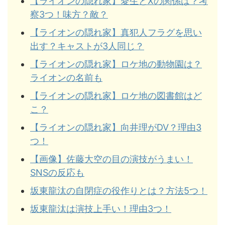
【ライオンの隠れ家】愛生とXの関係は？考
察3つ！味方？敵？
【ライオンの隠れ家】真犯人フラグを思い
出す？キャストが3人同じ？
【ライオンの隠れ家】ロケ地の動物園は？
ライオンの名前も
【ライオンの隠れ家】ロケ地の図書館はど
こ？
【ライオンの隠れ家】向井理がDV？理由3
つ！
【画像】佐藤大空の目の演技がうまい！
SNSの反応も
坂東龍汰の自閉症の役作りとは？方法5つ！
坂東龍汰は演技上手い！理由3つ！