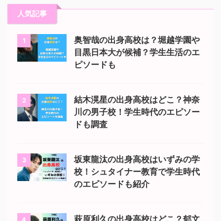
人気記事
奥智哉の出身高校は？堀越学園や
1
目黒日本大が候補？学生生活のエ
ピソードも
結木滉星の出身高校はどこ？神奈
2
川の男子校！学生時代のエピソー
ドも調査
坂東龍汰の出身高校はいずみの学
3
校！シュタイナー教育で学生時代
のエピソードも紹介
萩原利久の出身高校はどこ？郁文
4