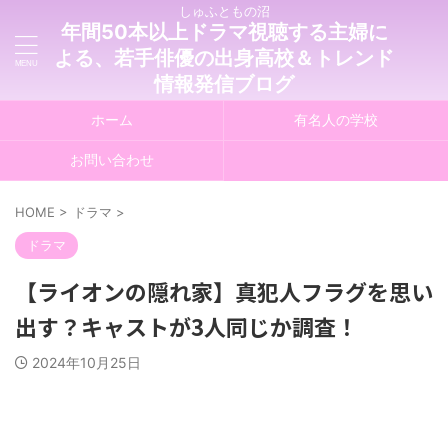
しゅふともの沼
年間50本以上ドラマ視聴する主婦に
よる、若手俳優の出身高校＆トレンド
情報発信ブログ
ホーム
有名人の学校
お問い合わせ
HOME
>
ドラマ
>
ドラマ
【ライオンの隠れ家】真犯人フラグを思い
出す？キャストが3人同じか調査！
2024年10月25日