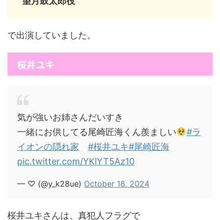
望月鼓太郎役
で出演していました。
桜井ユキ
気が強いお姉さんだいすき
一緒にお供してる尾崎匠海くん羨ましい
#ラ
イオンの隠れ家
#桜井ユキ
#尾崎匠海
pic.twitter.com/YKlYT5Az10
— ♡ (@y_k28ue)
October 18, 2024
桜井ユキさんは、真犯人フラグで