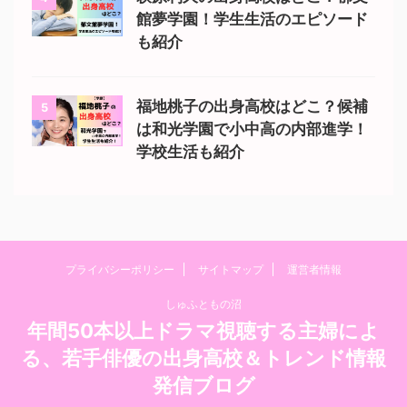
館夢学園！学生生活のエピソード
も紹介
福地桃子の出身高校はどこ？候補
5
は和光学園で小中高の内部進学！
学校生活も紹介
プライバシーポリシー
サイトマップ
運営者情報
しゅふともの沼
年間50本以上ドラマ視聴する主婦によ
る、若手俳優の出身高校＆トレンド情報
発信ブログ