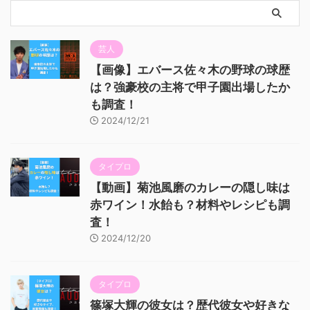
芸人
【画像】エバース佐々木の野球の球歴
は？強豪校の主将で甲子園出場したか
も調査！
2024/12/21
タイプロ
【動画】菊池風磨のカレーの隠し味は
赤ワイン！水飴も？材料やレシピも調
査！
2024/12/20
タイプロ
篠塚大輝の彼女は？歴代彼女や好きな