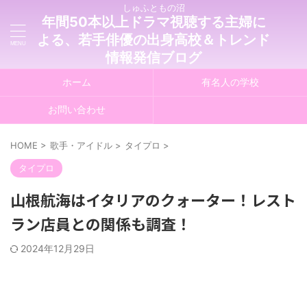
しゅふともの沼
年間50本以上ドラマ視聴する主婦に
よる、若手俳優の出身高校＆トレンド
情報発信ブログ
ホーム
有名人の学校
お問い合わせ
HOME
>
歌手・アイドル
>
タイプロ
>
タイプロ
山根航海はイタリアのクォーター！レスト
ラン店員との関係も調査！
2024年12月29日