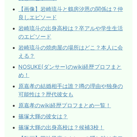
【画像】岩崎琉斗と鶴房汐恩の関係は？仲
良しエピソード
岩崎琉斗の出身高校は？卒アルや学生生活
のエピソード
岩崎琉斗の焼肉屋の場所はどこ？本人に会
える？
NOSUKE(ダンサー)のwiki経歴プロフまと
め！
原嘉孝の結婚相手は誰？噂の理由や独身の
可能性は？歴代彼女も
原嘉孝のwiki経歴プロフまとめ一覧！
篠塚大輝の彼女は？
篠塚大輝の出身高校は？候補3校！