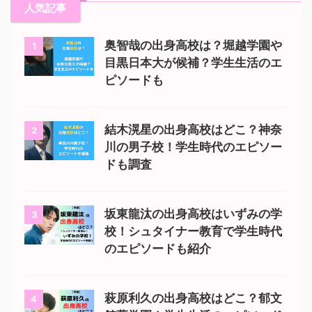
人気記事
奥智哉の出身高校は？堀越学園や
1
目黒日本大が候補？学生生活のエ
ピソードも
結木滉星の出身高校はどこ？神奈
2
川の男子校！学生時代のエピソー
ドも調査
坂東龍汰の出身高校はいずみの学
3
校！シュタイナー教育で学生時代
のエピソードも紹介
萩原利久の出身高校はどこ？郁文
4