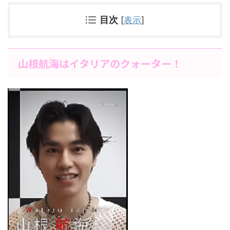
目次
[
表示
]
山根航海はイタリアのクォーター！