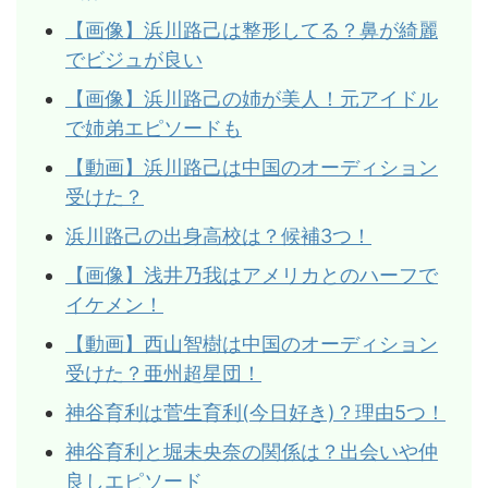
【画像】浜川路己は整形してる？鼻が綺麗
でビジュが良い
【画像】浜川路己の姉が美人！元アイドル
で姉弟エピソードも
【動画】浜川路己は中国のオーディション
受けた？
浜川路己の出身高校は？候補3つ！
【画像】浅井乃我はアメリカとのハーフで
イケメン！
【動画】西山智樹は中国のオーディション
受けた？亜州超星団！
神谷育利は菅生育利(今日好き)？理由5つ！
神谷育利と堀未央奈の関係は？出会いや仲
良しエピソード