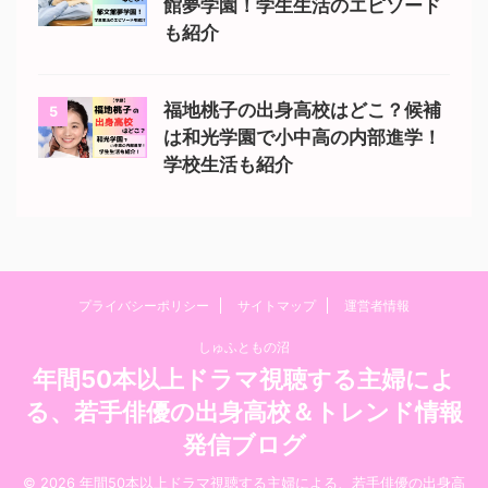
館夢学園！学生生活のエピソード
も紹介
福地桃子の出身高校はどこ？候補
5
は和光学園で小中高の内部進学！
学校生活も紹介
プライバシーポリシー
サイトマップ
運営者情報
しゅふともの沼
年間50本以上ドラマ視聴する主婦によ
る、若手俳優の出身高校＆トレンド情報
発信ブログ
© 2026 年間50本以上ドラマ視聴する主婦による、若手俳優の出身高