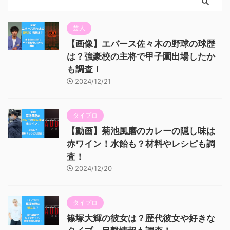
芸人
【画像】エバース佐々木の野球の球歴
は？強豪校の主将で甲子園出場したか
も調査！
2024/12/21
タイプロ
【動画】菊池風磨のカレーの隠し味は
赤ワイン！水飴も？材料やレシピも調
査！
2024/12/20
タイプロ
篠塚大輝の彼女は？歴代彼女や好きな