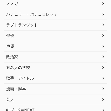
ノノガ
バチェラー・バチェロレッテ
ラブトランジット
俳優
声優
政治家
有名人の学校
歌手・アイドル
漫画・脚本
芸人
虹プロ2⇒NEXZ