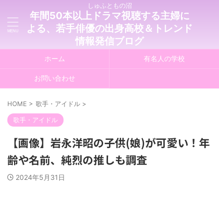
しゅふともの沼
年間50本以上ドラマ視聴する主婦に
よる、若手俳優の出身高校＆トレンド
情報発信ブログ
ホーム
有名人の学校
お問い合わせ
HOME
>
歌手・アイドル
>
歌手・アイドル
【画像】岩永洋昭の子供(娘)が可愛い！年
齢や名前、純烈の推しも調査
2024年5月31日