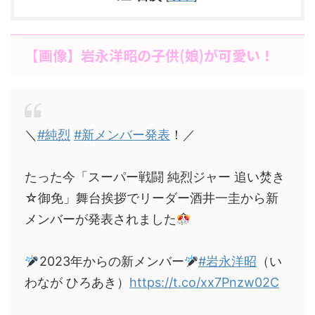
【画像】岩永洋昭の子供(娘)が可愛い！
＼
#純烈
#新メンバー発表
！／
たった今「スーパー戦闘 純烈ジャー 追い焚き
☆御免」舞台挨拶でリーダー酒井一圭から新
メンバーが発表されました
2023年からの新メンバー
#岩永洋昭
（い
わなが ひろあき）
https://t.co/xx7Pnzw02C