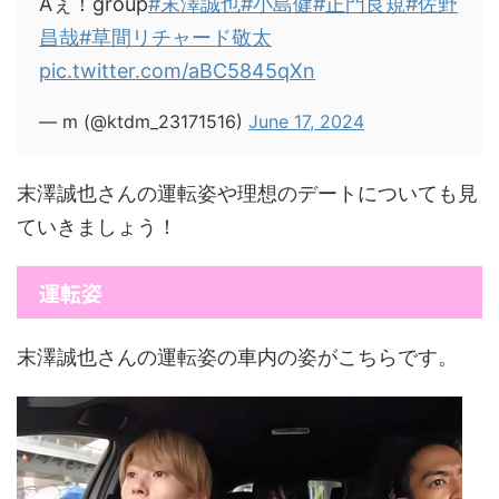
Aぇ！group
#末澤誠也
#小島健
#正門良規
#佐野
昌哉
#草間リチャード敬太
pic.twitter.com/aBC5845qXn
— m (@ktdm_23171516)
June 17, 2024
末澤誠也さんの運転姿や理想のデートについても見
ていきましょう！
運転姿
末澤誠也さんの運転姿の車内の姿がこちらです。