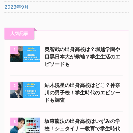
2023年9月
人気記事
奥智哉の出身高校は？堀越学園や
1
目黒日本大が候補？学生生活のエ
ピソードも
結木滉星の出身高校はどこ？神奈
2
川の男子校！学生時代のエピソー
ドも調査
坂東龍汰の出身高校はいずみの学
3
校！シュタイナー教育で学生時代