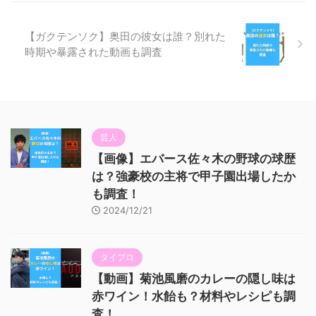
【ガクテンソク】奥田の彼女は誰？別れた
時期や暴露された動画も調査
芸人
【画像】エバース佐々木の野球の球歴
は？強豪校の主将で甲子園出場したか
も調査！
2024/12/21
タイプロ
【動画】菊池風磨のカレーの隠し味は
赤ワイン！水飴も？材料やレシピも調
査！