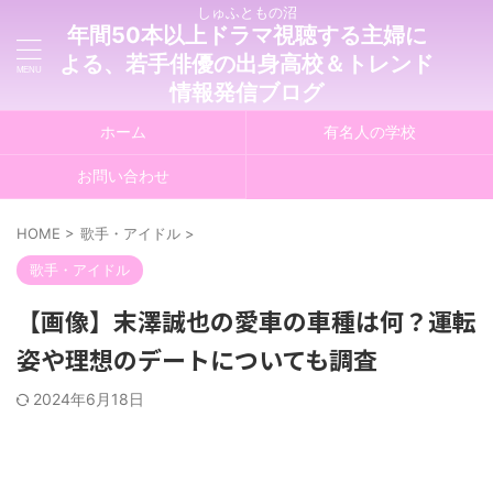
しゅふともの沼
年間50本以上ドラマ視聴する主婦に
よる、若手俳優の出身高校＆トレンド
情報発信ブログ
ホーム
有名人の学校
お問い合わせ
HOME
>
歌手・アイドル
>
歌手・アイドル
【画像】末澤誠也の愛車の車種は何？運転
姿や理想のデートについても調査
2024年6月18日