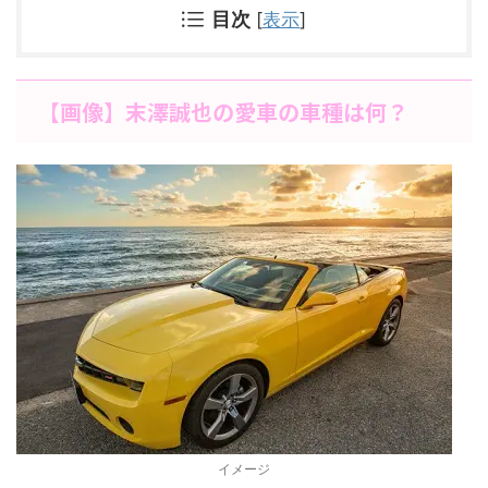
目次
[
表示
]
【画像】末澤誠也の愛車の車種は何？
イメージ