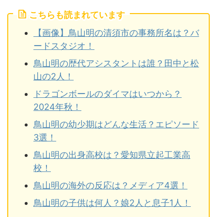
こちらも読まれています
【画像】鳥山明の清須市の事務所名は？バ
ードスタジオ！
鳥山明の歴代アシスタントは誰？田中と松
山の2人！
ドラゴンボールのダイマはいつから？
2024年秋！
鳥山明の幼少期はどんな生活？エピソード
3選！
鳥山明の出身高校は？愛知県立起工業高
校！
鳥山明の海外の反応は？メディア4選！
鳥山明の子供は何人？娘2人と息子1人！