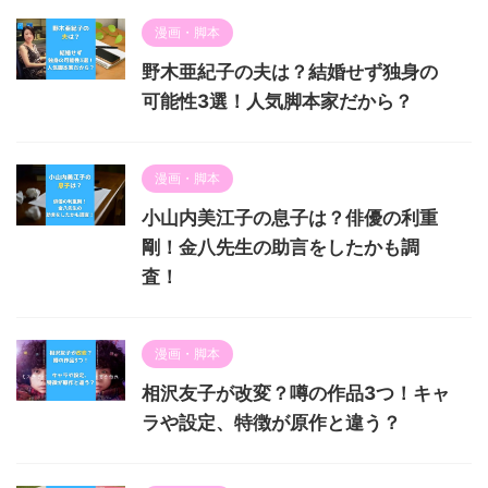
漫画・脚本
野木亜紀子の夫は？結婚せず独身の
可能性3選！人気脚本家だから？
漫画・脚本
小山内美江子の息子は？俳優の利重
剛！金八先生の助言をしたかも調
査！
漫画・脚本
相沢友子が改変？噂の作品3つ！キャ
ラや設定、特徴が原作と違う？