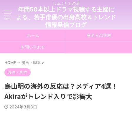
しゅふともの沼
年間50本以上ドラマ視聴する主婦に
よる、若手俳優の出身高校＆トレンド
情報発信ブログ
ホーム
有名人の学校
お問い合わせ
HOME
>
漫画・脚本
>
漫画・脚本
鳥山明の海外の反応は？メディア4選！
Akiraがトレンド入りで影響大
2024年3月8日