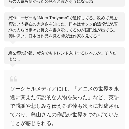
らの人気も高かったの見ると泣きそうになるね
海外
ユーザーも"Akira Toriyama"で追悼してる。改めて
鳥山
明
という存在の大きさを知った。日本はオタク的追悼だが
海
外
の人らは粛々と長文を書き殴ってるのが国民性が出てる。
興味深い。日本は作品を見る
海外
は作家を見てる？
鳥山明
の訃報、
海外
でもトレンド入りするレベルか…そうだ
よな…
ソーシャルメディアには、「アニメの世界を永
遠に変えた伝説的な人物を失った」など、英語
で感謝や悲しみを伝える追悼も次々に投稿され
ており、鳥山さんの作品が世界をつなげていた
ことが感じられる。