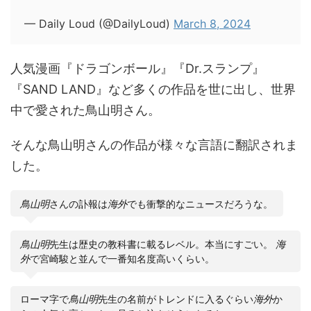
— Daily Loud (@DailyLoud)
March 8, 2024
人気漫画『ドラゴンボール』『Dr.スランプ』
『SAND LAND』など多くの作品を世に出し、世界
中で愛された鳥山明さん。
そんな鳥山明さんの作品が様々な言語に翻訳されま
した。
鳥山明
さんの訃報は
海外
でも衝撃的なニュースだろうな。
鳥山明
先生は歴史の教科書に載るレベル。本当にすごい。
海
外
で宮崎駿と並んで一番知名度高いくらい。
ローマ字で
鳥山明
先生の名前がトレンドに入るぐらい
海外
か