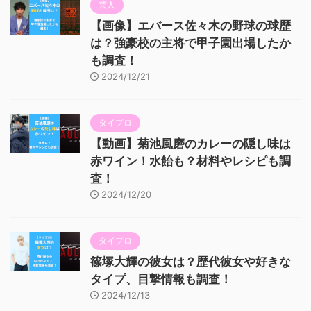
芸人
【画像】エバース佐々木の野球の球歴
は？強豪校の主将で甲子園出場したか
も調査！
2024/12/21
タイプロ
【動画】菊池風磨のカレーの隠し味は
赤ワイン！水飴も？材料やレシピも調
査！
2024/12/20
タイプロ
篠塚大輝の彼女は？歴代彼女や好きな
タイプ、目撃情報も調査！
2024/12/13