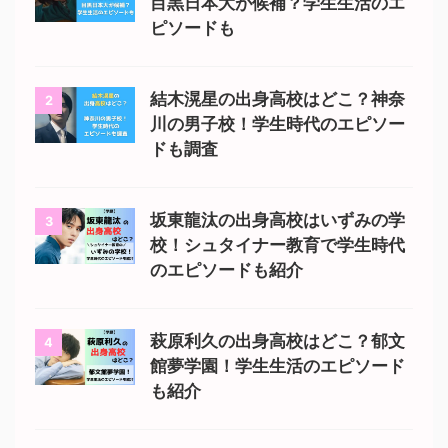
目黒日本大が候補？学生生活のエ
ピソードも
結木滉星の出身高校はどこ？神奈
2
川の男子校！学生時代のエピソー
ドも調査
坂東龍汰の出身高校はいずみの学
3
校！シュタイナー教育で学生時代
のエピソードも紹介
萩原利久の出身高校はどこ？郁文
4
館夢学園！学生生活のエピソード
も紹介