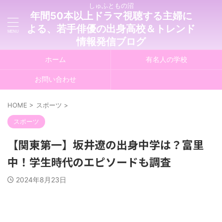
しゅふともの沼
年間50本以上ドラマ視聴する主婦に
よる、若手俳優の出身高校＆トレンド
情報発信ブログ
ホーム
有名人の学校
お問い合わせ
HOME
>
スポーツ
>
スポーツ
【関東第一】坂井遼の出身中学は？富里
中！学生時代のエピソードも調査
2024年8月23日