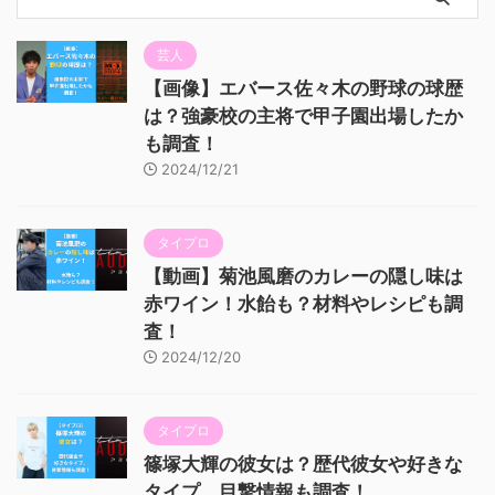
芸人
【画像】エバース佐々木の野球の球歴
は？強豪校の主将で甲子園出場したか
も調査！
2024/12/21
タイプロ
【動画】菊池風磨のカレーの隠し味は
赤ワイン！水飴も？材料やレシピも調
査！
2024/12/20
タイプロ
篠塚大輝の彼女は？歴代彼女や好きな
タイプ、目撃情報も調査！