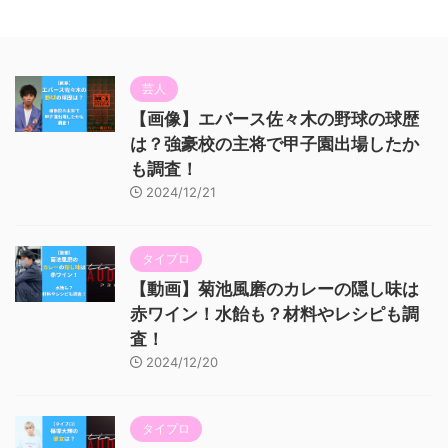
芸人
【画像】エバース佐々木の野球の球歴
は？強豪校の主将で甲子園出場したか
も調査！
2024/12/21
タイプロ
【動画】菊池風磨のカレーの隠し味は
赤ワイン！水飴も？材料やレシピも調
査！
2024/12/20
タイプロ