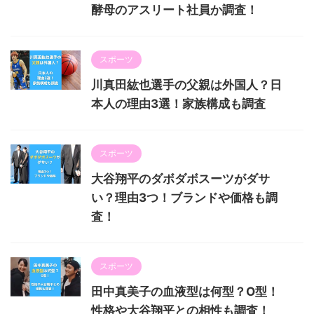
酵母のアスリート社員か調査！
スポーツ
川真田紘也選手の父親は外国人？日
本人の理由3選！家族構成も調査
スポーツ
大谷翔平のダボダボスーツがダサ
い？理由3つ！ブランドや価格も調
査！
スポーツ
田中真美子の血液型は何型？O型！
性格や大谷翔平との相性も調査！