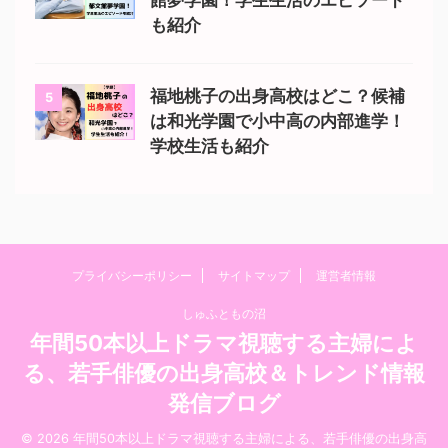
館夢学園！学生生活のエピソード
も紹介
福地桃子の出身高校はどこ？候補
5
は和光学園で小中高の内部進学！
学校生活も紹介
プライバシーポリシー
サイトマップ
運営者情報
しゅふともの沼
年間50本以上ドラマ視聴する主婦によ
る、若手俳優の出身高校＆トレンド情報
発信ブログ
© 2026 年間50本以上ドラマ視聴する主婦による、若手俳優の出身高