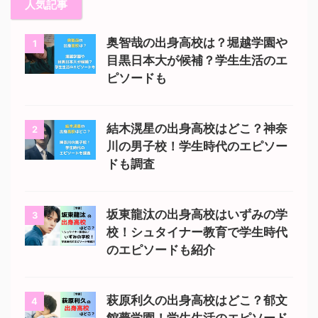
人気記事
奥智哉の出身高校は？堀越学園や
1
目黒日本大が候補？学生生活のエ
ピソードも
結木滉星の出身高校はどこ？神奈
2
川の男子校！学生時代のエピソー
ドも調査
坂東龍汰の出身高校はいずみの学
3
校！シュタイナー教育で学生時代
のエピソードも紹介
萩原利久の出身高校はどこ？郁文
4