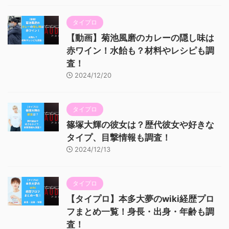
タイプロ
【動画】菊池風磨のカレーの隠し味は
赤ワイン！水飴も？材料やレシピも調
査！
2024/12/20
タイプロ
篠塚大輝の彼女は？歴代彼女や好きな
タイプ、目撃情報も調査！
2024/12/13
タイプロ
【タイプロ】本多大夢のwiki経歴プロ
フまとめ一覧！身長・出身・年齢も調
査！