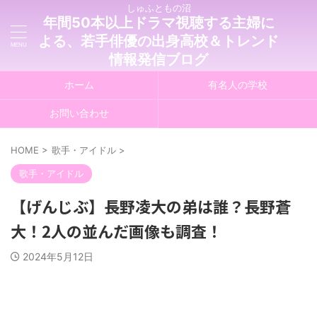
しゅふともの沼
年間50本以上ドラマ視聴する主婦に
よる、若手俳優の出身高校＆トレンド
情報発信ブログ
ホーム
有名人の学校
お問い合わせ
HOME
>
歌手・アイドル
>
歌手・アイドル
【げんじぶ】長野凌大の弟は誰？長野蒼
大！2人の並んだ画像も調査！
2024年5月12日