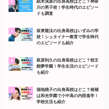
結木滉星の出身高校はどこ？神奈
2
川の男子校！学生時代のエピソー
ドも調査
坂東龍汰の出身高校はいずみの学
3
校！シュタイナー教育で学生時代
のエピソードも紹介
萩原利久の出身高校はどこ？郁文
4
館夢学園！学生生活のエピソード
も紹介
福地桃子の出身高校はどこ？候補
5
は和光学園で小中高の内部進学！
学校生活も紹介