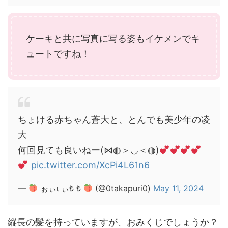
ケーキと共に写真に写る姿もイケメンでキ
ュートですね！
ちょける赤ちゃん蒼大と、とんでも美少年の凌
大
何回見ても良いねー(⋈◍＞◡＜◍)
pic.twitter.com/XcPi4L61n6
—
ぉぃι ぃ₺ ₺
(@0takapuri0)
May 11, 2024
縦長の髪を持っていますが、おみくじでしょうか？