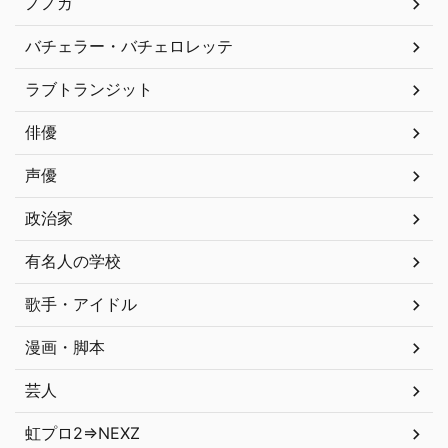
ノノガ
バチェラー・バチェロレッテ
ラブトランジット
俳優
声優
政治家
有名人の学校
歌手・アイドル
漫画・脚本
芸人
虹プロ2⇒NEXZ