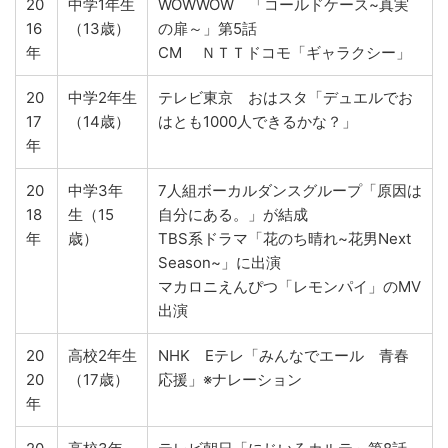
20
中学1年生
WOWWOW 「コールドケース~真実
16
（13歳）
の扉～」第5話
年
CM ＮＴＴドコモ「ギャラクシー」
20
中学2年生
テレビ東京 おはスタ「デュエルでお
17
（14歳）
はとも1000人できるかな？」
年
20
中学3年
7人組ボーカルダンスグループ「原因は
18
生（15
自分にある。」が結成
年
歳）
TBS系ドラマ「花のち晴れ~花男Next
Season~」に出演
マカロニえんぴつ「レモンパイ」のMV
出演
20
高校2年生
NHK Eテレ「みんなでエール 青春
20
（17歳）
応援」※ナレーション
年