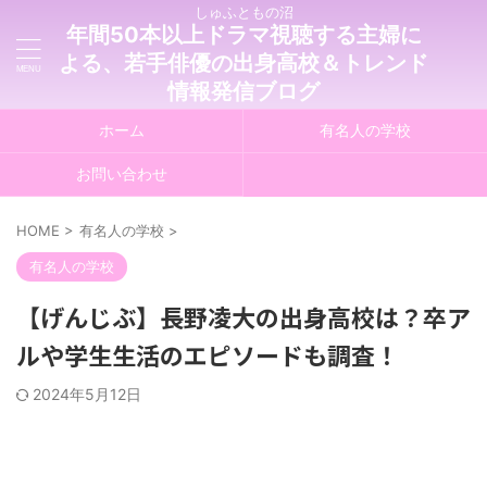
しゅふともの沼
年間50本以上ドラマ視聴する主婦に
よる、若手俳優の出身高校＆トレンド
情報発信ブログ
ホーム
有名人の学校
お問い合わせ
HOME
>
有名人の学校
>
有名人の学校
【げんじぶ】長野凌大の出身高校は？卒ア
ルや学生生活のエピソードも調査！
2024年5月12日