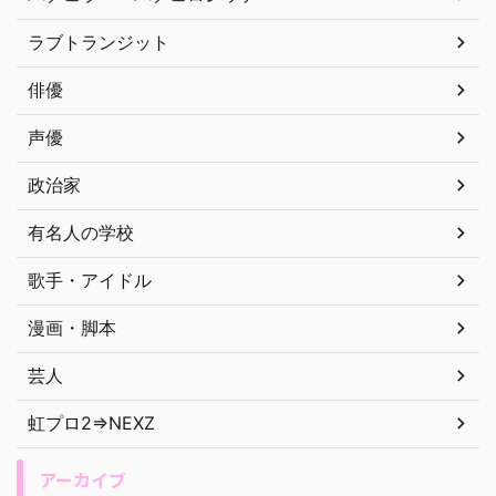
ラブトランジット
俳優
声優
政治家
有名人の学校
歌手・アイドル
漫画・脚本
芸人
虹プロ2⇒NEXZ
アーカイブ