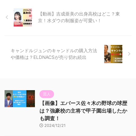
【動画】吉成亜美の出身高校はどこ？東
京！水ダウの制服姿が可愛い！
キャンドルジュンのキャンドルの購入方法
や価格は？ELDNACSが売り切れ続出
芸人
【画像】エバース佐々木の野球の球歴
は？強豪校の主将で甲子園出場したか
も調査！
2024/12/21