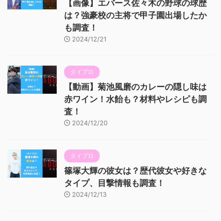
【画像】エバース佐々木の野球の球歴
は？強豪校の主将で甲子園出場したか
も調査！
2024/12/21
タイプロ
【動画】菊池風磨のカレーの隠し味は
赤ワイン！水飴も？材料やレシピも調
査！
2024/12/20
タイプロ
篠塚大輝の彼女は？歴代彼女や好きな
タイプ、目撃情報も調査！
2024/12/13