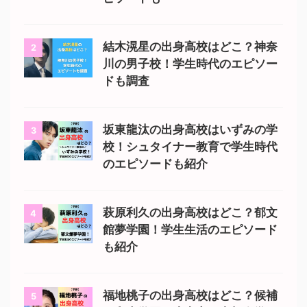
結木滉星の出身高校はどこ？神奈
2
川の男子校！学生時代のエピソー
ドも調査
坂東龍汰の出身高校はいずみの学
3
校！シュタイナー教育で学生時代
のエピソードも紹介
萩原利久の出身高校はどこ？郁文
4
館夢学園！学生生活のエピソード
も紹介
福地桃子の出身高校はどこ？候補
5