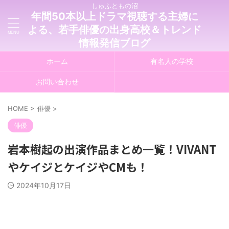
しゅふともの沼
年間50本以上ドラマ視聴する主婦に
よる、若手俳優の出身高校＆トレンド
情報発信ブログ
ホーム
有名人の学校
お問い合わせ
HOME
>
俳優
>
俳優
岩本樹起の出演作品まとめ一覧！VIVANT
やケイジとケイジやCMも！
2024年10月17日