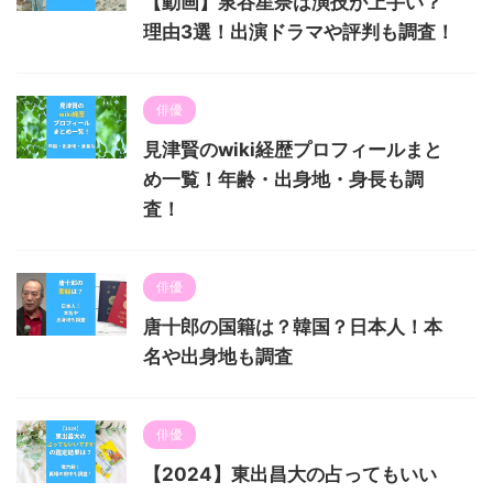
【動画】泉谷星奈は演技が上手い？
理由3選！出演ドラマや評判も調査！
俳優
見津賢のwiki経歴プロフィールまと
め一覧！年齢・出身地・身長も調
査！
俳優
唐十郎の国籍は？韓国？日本人！本
名や出身地も調査
俳優
【2024】東出昌大の占ってもいい