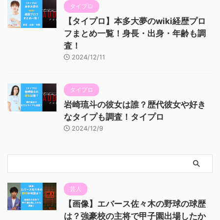
タイプロ
【タイプロ】本多大夢のwiki経歴プロ
フまとめ一覧！身長・出身・年齢も調
査！
2024/12/11
タイプロ
岩崎琉斗の彼女は誰？歴代彼女や好き
なタイプも調査！タイプロ
2024/12/9
芸人
【画像】エバース佐々木の野球の球歴
は？強豪校の主将で甲子園出場したか