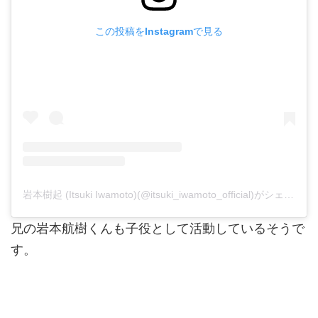
この投稿をInstagramで見る
岩本樹起 (Itsuki Iwamoto)(@itsuki_iwamoto_official)がシェアした投稿
兄の岩本航樹くんも子役として活動しているそうで
す。