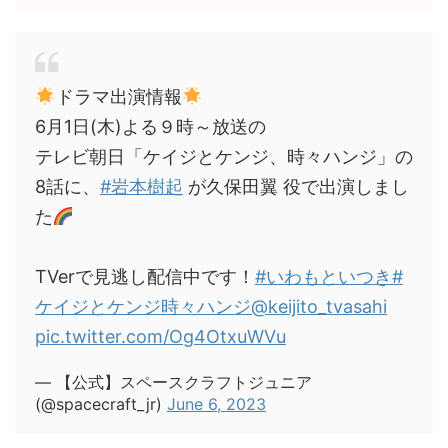
ドラマ出演情報
6月1日(木)よる９時～放送の
テレビ朝日「ケイジとケンジ、時々ハンジ」の
8話に、
#岩本樹起
が久保田翼 役で出演しまし
た
TVerで見逃し配信中です！
#いわもといつき
#
ケイジとケンジ時々ハンジ
@keijito_tvasahi
pic.twitter.com/Og4OtxuWVu
— 【公式】スペースクラフトジュニア
(@spacecraft_jr)
June 6, 2023