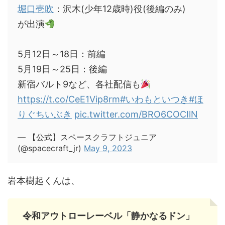
堀口壱吹
：沢木(少年12歳時)役(後編のみ)
が出演
5月12日～18日：前編
5月19日～25日：後編
新宿バルト9など、各社配信も
https://t.co/CeE1Vip8rm
#いわもといつき
#ほ
りぐちいぶき
pic.twitter.com/BRO6COCIlN
— 【公式】スペースクラフトジュニア
(@spacecraft_jr)
May 9, 2023
岩本樹起くんは、
令和アウトローレーベル「静かなるドン」