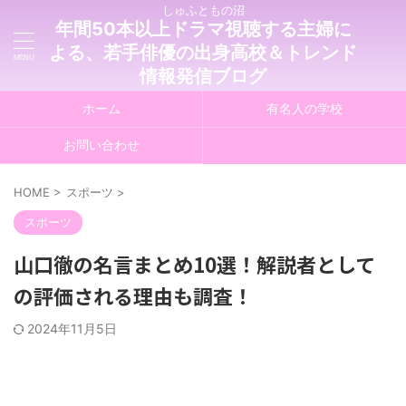
しゅふともの沼
年間50本以上ドラマ視聴する主婦に
よる、若手俳優の出身高校＆トレンド
情報発信ブログ
ホーム
有名人の学校
お問い合わせ
HOME
>
スポーツ
>
スポーツ
山口徹の名言まとめ10選！解説者として
の評価される理由も調査！
2024年11月5日