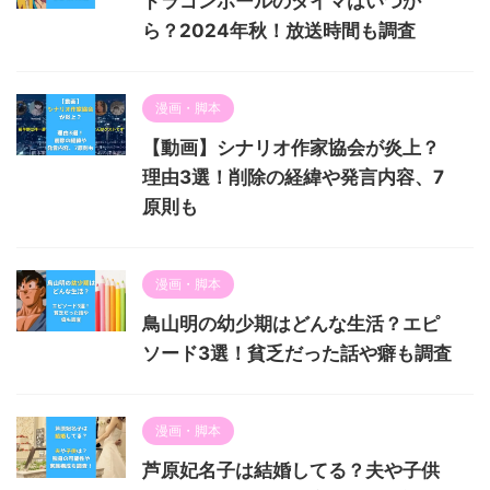
ドラゴンボールのダイマはいつか
ら？2024年秋！放送時間も調査
漫画・脚本
【動画】シナリオ作家協会が炎上？
理由3選！削除の経緯や発言内容、7
原則も
漫画・脚本
鳥山明の幼少期はどんな生活？エピ
ソード3選！貧乏だった話や癖も調査
漫画・脚本
芦原妃名子は結婚してる？夫や子供