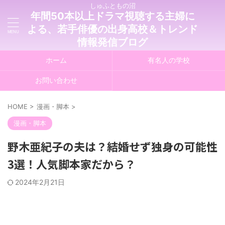
しゅふともの沼
年間50本以上ドラマ視聴する主婦に
よる、若手俳優の出身高校＆トレンド
情報発信ブログ
ホーム
有名人の学校
お問い合わせ
HOME
>
漫画・脚本
>
漫画・脚本
野木亜紀子の夫は？結婚せず独身の可能性
3選！人気脚本家だから？
2024年2月21日