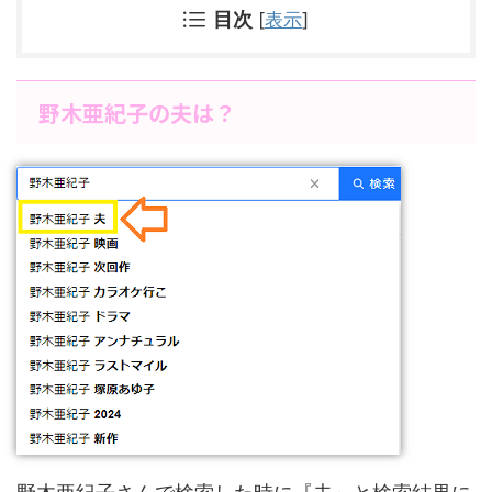
目次
[
表示
]
野木亜紀子の夫は？