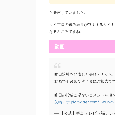
と発言していました。
タイプロの選考結果が判明するタイミ
なるところですね。
動画
昨日退社を発表した矢崎アナから
動画でも改めて皆さまにご報告で
昨日の投稿に温かいコメントを頂
矢崎アナ
pic.twitter.com/TWOnZ
— 【公式】福島テレビ（福テレ） (