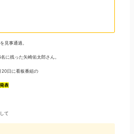
査を見事通過。
6名に残った矢崎佑太郎さん。
月20日に看板番組の
発表
して