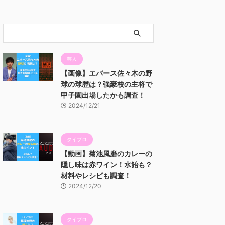
芸人
【画像】エバース佐々木の野
球の球歴は？強豪校の主将で
甲子園出場したかも調査！
2024/12/21
タイプロ
【動画】菊池風磨のカレーの
隠し味は赤ワイン！水飴も？
材料やレシピも調査！
2024/12/20
タイプロ