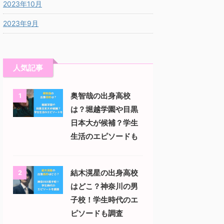
2023年10月
2023年9月
人気記事
奥智哉の出身高校
1
は？堀越学園や目黒
日本大が候補？学生
生活のエピソードも
結木滉星の出身高校
2
はどこ？神奈川の男
子校！学生時代のエ
ピソードも調査