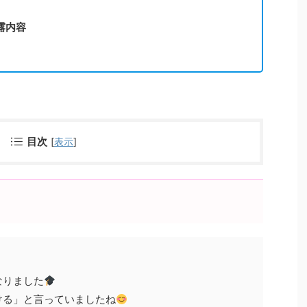
露内容
目次
[
表示
]
なりました
ける」と言っていましたね