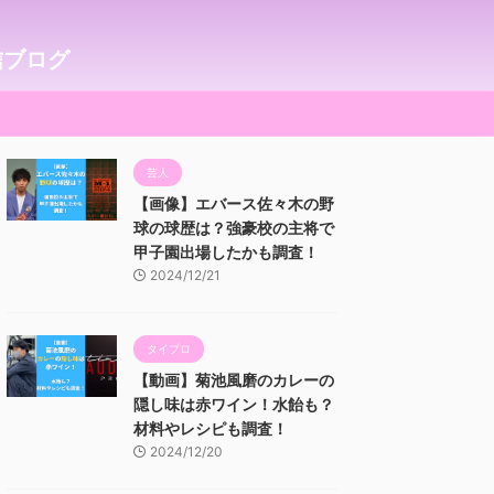
信ブログ
芸人
【画像】エバース佐々木の野
球の球歴は？強豪校の主将で
甲子園出場したかも調査！
2024/12/21
タイプロ
【動画】菊池風磨のカレーの
隠し味は赤ワイン！水飴も？
材料やレシピも調査！
2024/12/20