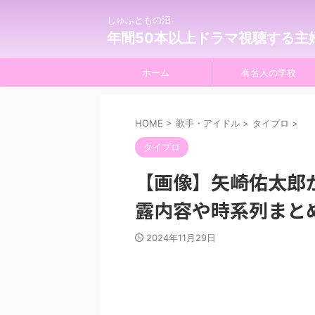
しゅふともの沼
年間50本以上ドラマ視聴する主
ホーム
有名人の学校
HOME
>
歌手・アイドル
>
タイプロ
>
タイプロ
【画像】矢崎佑太郎
露内容や時系列まと
2024年11月29日