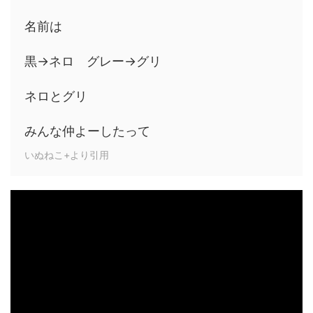
名前は
黒→ネロ グレー→グリ
ネロとグリ
みんな仲よーしたって
いぬねこ+より引用