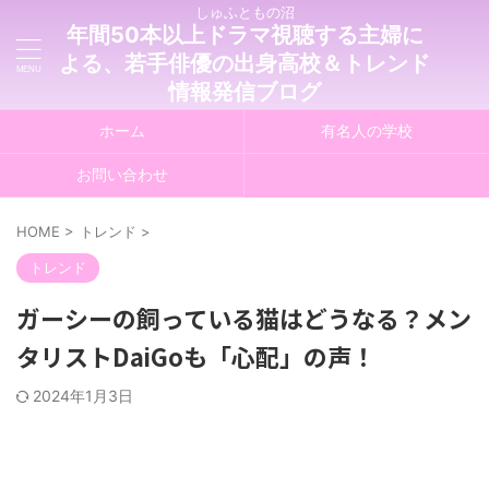
しゅふともの沼
年間50本以上ドラマ視聴する主婦に
よる、若手俳優の出身高校＆トレンド
情報発信ブログ
ホーム
有名人の学校
お問い合わせ
HOME
>
トレンド
>
トレンド
ガーシーの飼っている猫はどうなる？メン
タリストDaiGoも「心配」の声！
2024年1月3日