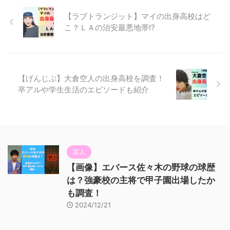
【ラブトランジット】マイの出身高校はど
こ？ＬＡの治安最悪地帯!?
【げんじぶ】大倉空人の出身高校を調査！
卒アルや学生生活のエピソードも紹介
芸人
【画像】エバース佐々木の野球の球歴
は？強豪校の主将で甲子園出場したか
も調査！
2024/12/21