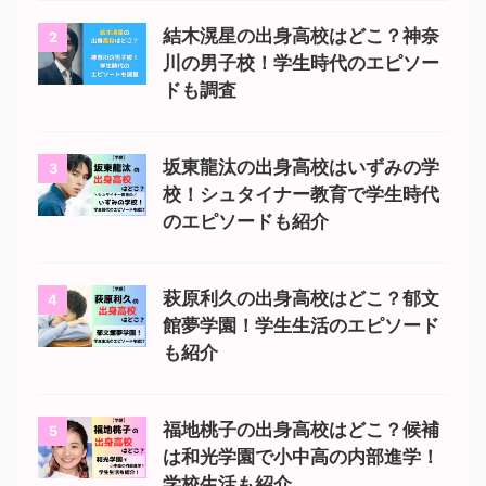
結木滉星の出身高校はどこ？神奈
2
川の男子校！学生時代のエピソー
ドも調査
坂東龍汰の出身高校はいずみの学
3
校！シュタイナー教育で学生時代
のエピソードも紹介
萩原利久の出身高校はどこ？郁文
4
館夢学園！学生生活のエピソード
も紹介
福地桃子の出身高校はどこ？候補
5
は和光学園で小中高の内部進学！
学校生活も紹介