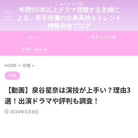
しゅふともの沼
年間50本以上ドラマ視聴する主婦に
よる、若手俳優の出身高校＆トレンド
情報発信ブログ
ホーム
有名人の学校
お問い合わせ
HOME
>
俳優
>
俳優
【動画】泉谷星奈は演技が上手い？理由3
選！出演ドラマや評判も調査！
2024年5月8日