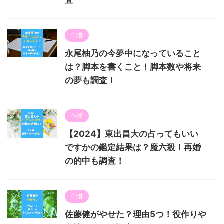
査
俳優
永尾柚乃の今夢中になっていること
は？脚本を書くこと！脚本数や将来
の夢も調査！
俳優
【2024】東出昌大の占ってもいい
ですかの鑑定結果は？魔六殺！再婚
の的中も調査！
俳優
佐藤健がやせた？理由5つ！役作りや