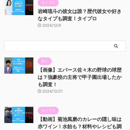
タイプロ
岩崎琉斗の彼女は誰？歴代彼女や好き
なタイプも調査！タイプロ
2024/12/9
芸人
【画像】エバース佐々木の野球の球歴
は？強豪校の主将で甲子園出場したか
も調査！
2024/12/21
タイプロ
【動画】菊池風磨のカレーの隠し味は
赤ワイン！水飴も？材料やレシピも調