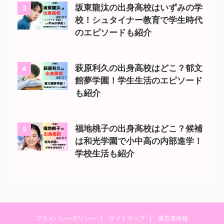
坂東龍汰の出身高校はいずみの学
3
校！シュタイナー教育で学生時代
のエピソードも紹介
萩原利久の出身高校はどこ？郁文
4
館夢学園！学生生活のエピソード
も紹介
福地桃子の出身高校はどこ？候補
5
は和光学園で小中高の内部進学！
学校生活も紹介
プライバシーポリシー
サイトマップ
運営者情報