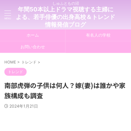
しゅふともの沼
年間50本以上ドラマ視聴する主婦に
よる、若手俳優の出身高校＆トレンド
情報発信ブログ
ホーム
有名人の学校
お問い合わせ
HOME
>
トレンド
>
トレンド
南部虎弾の子供は何人？嫁(妻)は誰かや家
族構成も調査
2024年1月21日