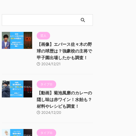
芸人
【画像】エバース佐々木の野
球の球歴は？強豪校の主将で
甲子園出場したかも調査！
2024/12/21
タイプロ
【動画】菊池風磨のカレーの
隠し味は赤ワイン！水飴も？
材料やレシピも調査！
2024/12/20
タイプロ