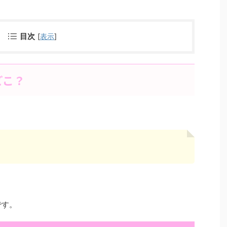
目次
[
表示
]
どこ？
です。