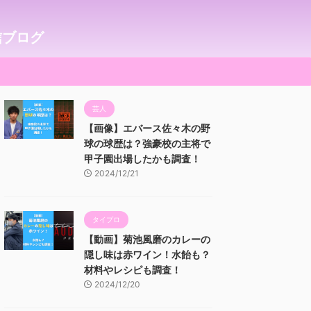
信ブログ
芸人
【画像】エバース佐々木の野
球の球歴は？強豪校の主将で
甲子園出場したかも調査！
2024/12/21
タイプロ
【動画】菊池風磨のカレーの
隠し味は赤ワイン！水飴も？
材料やレシピも調査！
2024/12/20