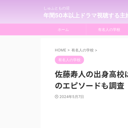
しゅふともの沼
年間50本以上ドラマ視聴する主
ホーム
有名人の学校
HOME
>
有名人の学校
>
有名人の学校
佐藤寿人の出身高校
のエピソードも調査
2024年5月7日