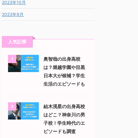
2023年10月
2023年9月
人気記事
奥智哉の出身高校
1
は？堀越学園や目黒
日本大が候補？学生
生活のエピソードも
結木滉星の出身高校
2
はどこ？神奈川の男
子校！学生時代のエ
ピソードも調査