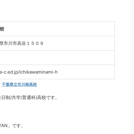
校
 千葉県市川市高谷１５０９
ba-c.ed.jp/ichikawaminami-h
千葉県立市川南高校
日制/共学/普通科)高校です。
YAN」です。