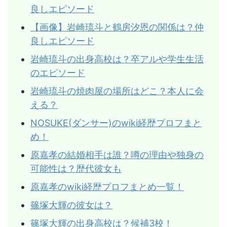
良しエピソード
【画像】岩崎琉斗と鶴房汐恩の関係は？仲
良しエピソード
岩崎琉斗の出身高校は？卒アルや学生生活
のエピソード
岩崎琉斗の焼肉屋の場所はどこ？本人に会
える？
NOSUKE(ダンサー)のwiki経歴プロフまと
め！
原嘉孝の結婚相手は誰？噂の理由や独身の
可能性は？歴代彼女も
原嘉孝のwiki経歴プロフまとめ一覧！
篠塚大輝の彼女は？
篠塚大輝の出身高校は？候補3校！