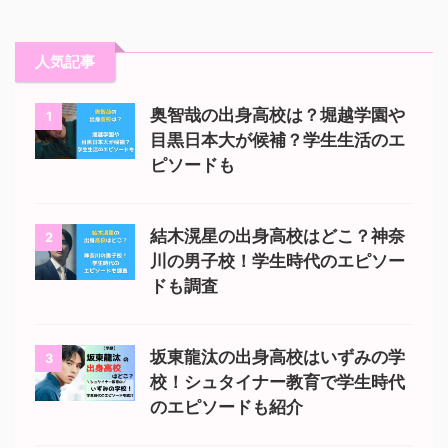
人気記事
奥智哉の出身高校は？堀越学園や
1
目黒日本大が候補？学生生活のエ
ピソードも
結木滉星の出身高校はどこ？神奈
2
川の男子校！学生時代のエピソー
ドも調査
坂東龍汰の出身高校はいずみの学
3
校！シュタイナー教育で学生時代
のエピソードも紹介