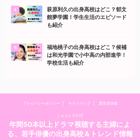
萩原利久の出身高校はどこ？郁文
4
館夢学園！学生生活のエピソード
も紹介
福地桃子の出身高校はどこ？候補
5
は和光学園で小中高の内部進学！
学校生活も紹介
プライバシーポリシー
サイトマップ
運営者情報
しゅふともの沼
年間50本以上ドラマ視聴する主婦によ
る、若手俳優の出身高校＆トレンド情報