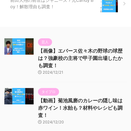
前田大翔の前世はジャニーズ？元Candy B
oy！解散理由も調査！
芸人
【画像】エバース佐々木の野球の球歴
は？強豪校の主将で甲子園出場したか
も調査！
2024/12/21
タイプロ
【動画】菊池風磨のカレーの隠し味は
赤ワイン！水飴も？材料やレシピも調
査！
2024/12/20