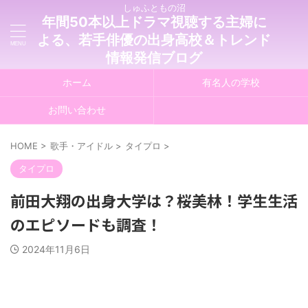
しゅふともの沼
年間50本以上ドラマ視聴する主婦に
よる、若手俳優の出身高校＆トレンド
情報発信ブログ
ホーム
有名人の学校
お問い合わせ
HOME
>
歌手・アイドル
>
タイプロ
>
タイプロ
前田大翔の出身大学は？桜美林！学生生活
のエピソードも調査！
2024年11月6日