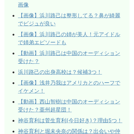
画像
【画像】浜川路己は整形してる？鼻が綺麗
でビジュが良い
【画像】浜川路己の姉が美人！元アイドル
で姉弟エピソードも
【動画】浜川路己は中国のオーディション
受けた？
浜川路己の出身高校は？候補3つ！
【画像】浅井乃我はアメリカとのハーフで
イケメン！
【動画】西山智樹は中国のオーディション
受けた？亜州超星団！
神谷育利は菅生育利(今日好き)？理由5つ！
神谷育利と堀未央奈の関係は？出会いや仲