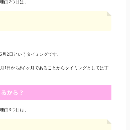
理由2つ目は、
4年5月2日というタイミングです。
5月1日から約1ヶ月であることからタイミングとしては丁
てるから？
理由3つ目は、