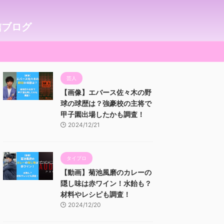
信ブログ
芸人
【画像】エバース佐々木の野
球の球歴は？強豪校の主将で
甲子園出場したかも調査！
2024/12/21
タイプロ
【動画】菊池風磨のカレーの
隠し味は赤ワイン！水飴も？
材料やレシピも調査！
2024/12/20