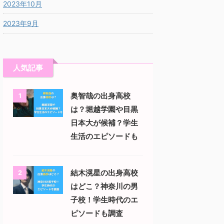
2023年10月
2023年9月
人気記事
奥智哉の出身高校
1
は？堀越学園や目黒
日本大が候補？学生
生活のエピソードも
結木滉星の出身高校
2
はどこ？神奈川の男
子校！学生時代のエ
ピソードも調査