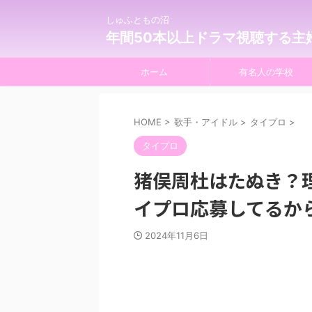
しゅふともの沼
年間50本以上ドラマ視聴する主
ホーム
有名人の学校
HOME
>
歌手・アイドル
>
タイプロ
>
タイプロ
猪俣周杜はたぬき？理
イプロ応募してるか
2024年11月6日