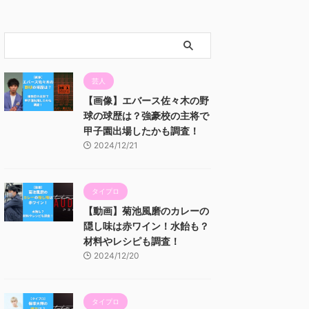
芸人
【画像】エバース佐々木の野
球の球歴は？強豪校の主将で
甲子園出場したかも調査！
2024/12/21
タイプロ
【動画】菊池風磨のカレーの
隠し味は赤ワイン！水飴も？
材料やレシピも調査！
2024/12/20
タイプロ