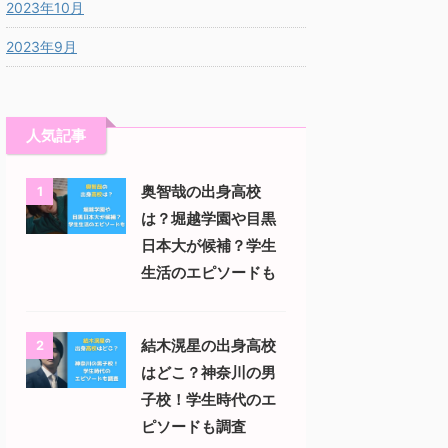
2023年10月
2023年9月
人気記事
奥智哉の出身高校
1
は？堀越学園や目黒
日本大が候補？学生
生活のエピソードも
結木滉星の出身高校
2
はどこ？神奈川の男
子校！学生時代のエ
ピソードも調査