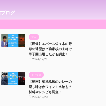
信ブログ
芸人
【画像】エバース佐々木の野
球の球歴は？強豪校の主将で
甲子園出場したかも調査！
2024/12/21
タイプロ
【動画】菊池風磨のカレーの
隠し味は赤ワイン！水飴も？
材料やレシピも調査！
2024/12/20