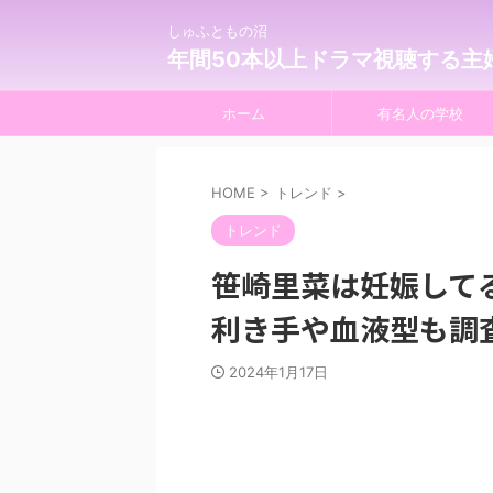
しゅふともの沼
年間50本以上ドラマ視聴する主
ホーム
有名人の学校
HOME
>
トレンド
>
トレンド
笹崎里菜は妊娠して
利き手や血液型も調
2024年1月17日