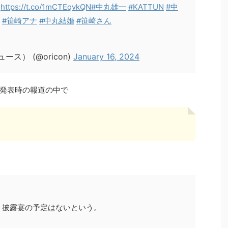
ト
https://t.co/1mCTEqvkQN
#中丸雄一
#KATTUN
#中
#笹崎アナ
#中丸結婚
#笹崎さん
ース） (@oricon)
January 16, 2024
婚発表時の報道の中で
・披露宴の予定はないという。