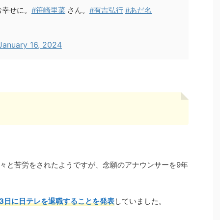
お幸せに。
#笹崎里菜
さん。
#有吉弘行
#あだ名
January 16, 2024
々と苦労をされたようですが、念願のアナウンサーを9年
月13日に日テレを退職することを発表
していました。