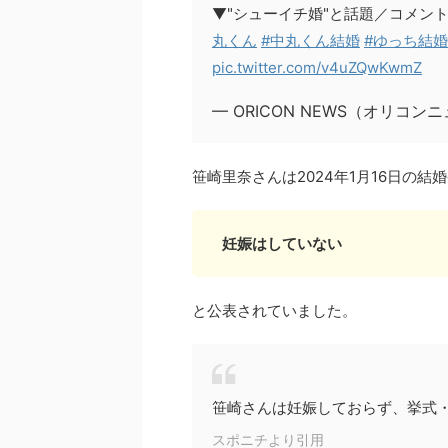
▼"シューイチ婚"と話題／コメン
丸くん
#中丸くん結婚
#ゆっち結婚
pic.twitter.com/v4uZQwKwmZ
— ORICON NEWS（オリコンニュ
笹崎里奈さんは2024年1月16日の結
妊娠はしていない
と公表されていました。
笹崎さんは妊娠しておらず、挙式
スポニチより引用