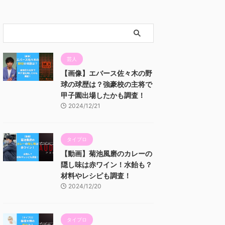
芸人
【画像】エバース佐々木の野
球の球歴は？強豪校の主将で
甲子園出場したかも調査！
2024/12/21
タイプロ
【動画】菊池風磨のカレーの
隠し味は赤ワイン！水飴も？
材料やレシピも調査！
2024/12/20
タイプロ