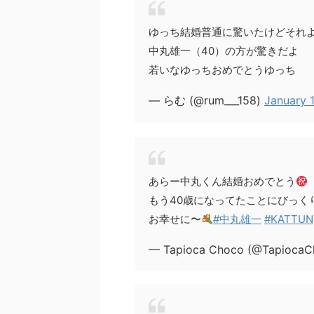
ゆっち結婚普通に驚いたけどそれ
中丸雄一（40）の方が驚きだよ
若いなゆっちおめでとうゆっち
— らむ (@rum___158)
January 
あらー中丸くん結婚おめでとう
もう40歳になってたことにびっく
お幸せに〜
#中丸雄一
#KATTUN
— Tapioca Choco (@Tapioca