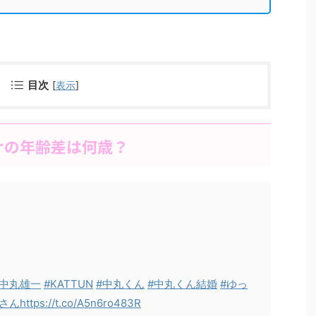
目次
[
表示
]
ナの年齢差は何歳？
#中丸雄一
#KATTUN
#中丸くん
#中丸くん結婚
#ゆっ
崎さん
https://t.co/A5n6ro483R