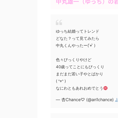
中丸雄一（ゆっち）の
ゆっち結婚ってトレンド
どなた？って見てみたら
中丸くんやったー( ᷇ᢦ ᷆ )
色々びっくりやけど
40歳ってことにもびっくり
まだまだ若い子やとばかり
( ᐢᢦᐢ )
なにわともあれおめでとう
— 杏Chance♡ (@an1chance)
J