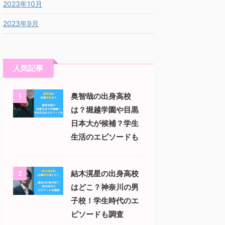
2023年10月
2023年9月
人気記事
奥智哉の出身高校
1
は？堀越学園や目黒
日本大が候補？学生
生活のエピソードも
結木滉星の出身高校
2
はどこ？神奈川の男
子校！学生時代のエ
ピソードも調査