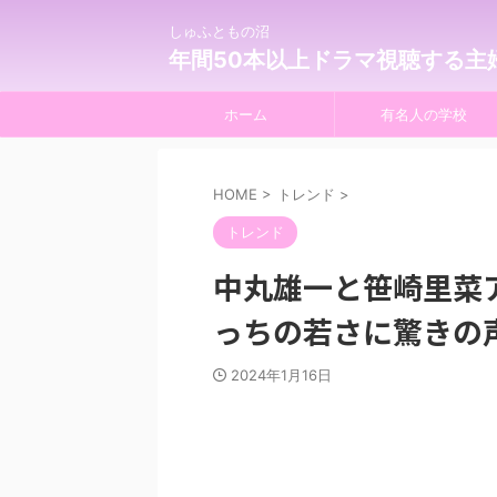
しゅふともの沼
年間50本以上ドラマ視聴する主
ホーム
有名人の学校
HOME
>
トレンド
>
トレンド
中丸雄一と笹崎里菜
っちの若さに驚きの
2024年1月16日