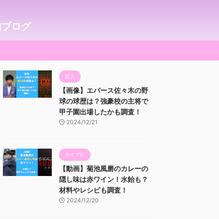
信ブログ
芸人
【画像】エバース佐々木の野
球の球歴は？強豪校の主将で
甲子園出場したかも調査！
2024/12/21
タイプロ
【動画】菊池風磨のカレーの
隠し味は赤ワイン！水飴も？
材料やレシピも調査！
2024/12/20