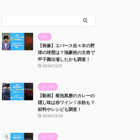
芸人
【画像】エバース佐々木の野
球の球歴は？強豪校の主将で
甲子園出場したかも調査！
2024/12/21
タイプロ
【動画】菊池風磨のカレーの
隠し味は赤ワイン！水飴も？
材料やレシピも調査！
2024/12/20
タイプロ