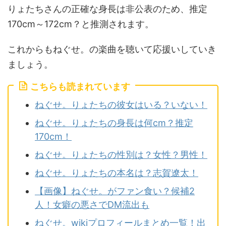
りょたちさんの正確な身長は非公表のため、推定
170cm～172cm？と推測されます。
これからもねぐせ。の楽曲を聴いて応援いしていき
ましょう。
こちらも読まれています
ねぐせ。りょたちの彼女はいる？いない！
ねぐせ。りょたちの身長は何cm？推定
170cm！
ねぐせ。りょたちの性別は？女性？男性！
ねぐせ。りょたちの本名は？志賀遼太！
【画像】ねぐせ。がファン食い？候補2
人！女癖の悪さでDM流出も
ねぐせ。wikiプロフィールまとめ一覧！出