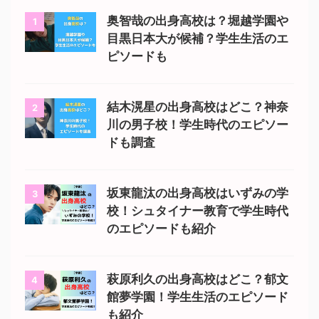
奥智哉の出身高校は？堀越学園や
1
目黒日本大が候補？学生生活のエ
ピソードも
結木滉星の出身高校はどこ？神奈
2
川の男子校！学生時代のエピソー
ドも調査
坂東龍汰の出身高校はいずみの学
3
校！シュタイナー教育で学生時代
のエピソードも紹介
萩原利久の出身高校はどこ？郁文
4
館夢学園！学生生活のエピソード
も紹介