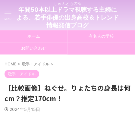
しゅふともの沼
年間50本以上ドラマ視聴する主婦に
よる、若手俳優の出身高校＆トレンド
情報発信ブログ
ホーム
有名人の学校
お問い合わせ
HOME
>
歌手・アイドル
>
歌手・アイドル
【比較画像】ねぐせ。りょたちの身長は何
cm？推定170cm！
2024年5月15日