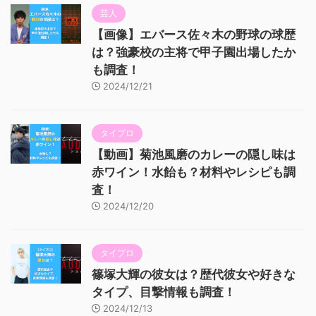
芸人
【画像】エバース佐々木の野球の球歴
は？強豪校の主将で甲子園出場したか
も調査！
2024/12/21
タイプロ
【動画】菊池風磨のカレーの隠し味は
赤ワイン！水飴も？材料やレシピも調
査！
2024/12/20
タイプロ
篠塚大輝の彼女は？歴代彼女や好きな
タイプ、目撃情報も調査！
2024/12/13