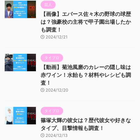
芸人
【画像】エバース佐々木の野球の球歴
は？強豪校の主将で甲子園出場したか
も調査！
2024/12/21
タイプロ
【動画】菊池風磨のカレーの隠し味は
赤ワイン！水飴も？材料やレシピも調
査！
2024/12/20
タイプロ
篠塚大輝の彼女は？歴代彼女や好きな
タイプ、目撃情報も調査！
2024/12/13