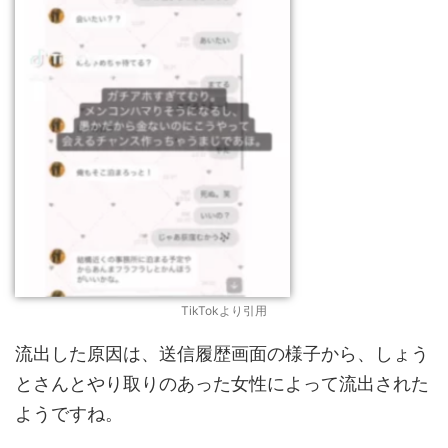
TikTokより引用
流出した原因は、送信履歴画面の様子から、しょう
とさんとやり取りのあった女性によって流出された
ようですね。