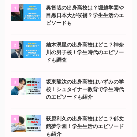
奥智哉の出身高校は？堀越学園や
1
目黒日本大が候補？学生生活のエ
ピソードも
結木滉星の出身高校はどこ？神奈
2
川の男子校！学生時代のエピソー
ドも調査
坂東龍汰の出身高校はいずみの学
3
校！シュタイナー教育で学生時代
のエピソードも紹介
萩原利久の出身高校はどこ？郁文
4
館夢学園！学生生活のエピソード
も紹介