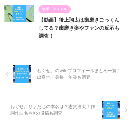
歌手・アイドル
【動画】後上翔太は歯磨きごっくん
してる？歯磨き姿やファンの反応も
調査！
ねぐせ。のwikiプロフィールまとめ一覧！
出身地・身長・年齢も調査
ねぐせ。りょたちの本名は？志賀遼太！作
詞作曲名やXの投稿も調査