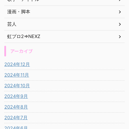
漫画・脚本
芸人
虹プロ2⇒NEXZ
アーカイブ
2024年12月
2024年11月
2024年10月
2024年9月
2024年8月
2024年7月
2024年6月