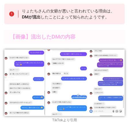
りょたちさんの女癖が悪いと言われている理由は、
DMが流出
したことによって知られたようです。
【画像】流出したDMの内容
TikTokより引用