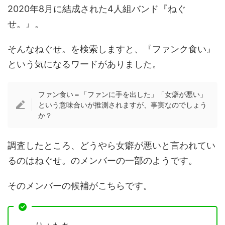
2020年8月に結成された4人組バンド『ねぐ
せ。』。
そんなねぐせ。を検索しますと、『ファンク食い』
という気になるワードがありました。
ファン食い＝「ファンに手を出した」「女癖が悪い」
という意味合いが推測されますが、事実なのでしょう
か？
調査したところ、どうやら女癖が悪いと言われてい
るのはねぐせ。のメンバーの一部のようです。
そのメンバーの候補がこちらです。