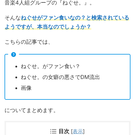
音楽4人組グループの『ねぐせ。』。
そんな
ねぐせがファン食いなの？と検索されている
ようですが、本当なのでしょうか？
こちらの記事では、
ねぐせ。がファン食い？
ねぐせ。の女癖の悪さでDM流出
画像
についてまとめます。
目次
[
表示
]