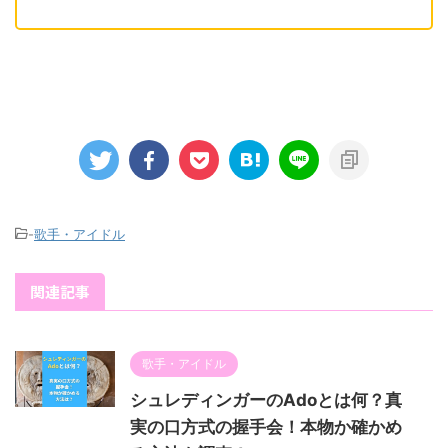
-
歌手・アイドル
関連記事
歌手・アイドル
シュレディンガーのAdoとは何？真
実の口方式の握手会！本物か確かめ