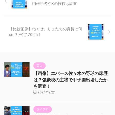
詞作曲名やXの投稿も調査
【比較画像】ねぐせ。りょたちの身長は何
cm？推定170cm！
芸人
【画像】エバース佐々木の野球の球歴
は？強豪校の主将で甲子園出場したか
も調査！
2024/12/21
タイプロ