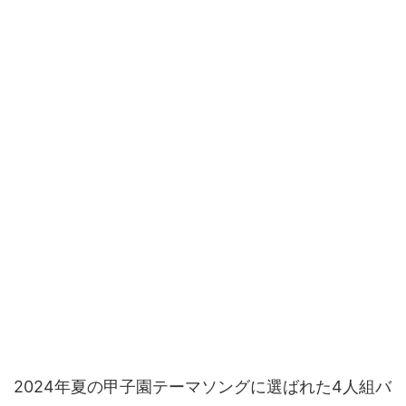
2024年夏の甲子園テーマソングに選ばれた4人組バ