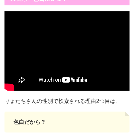
りょたちさんの性別で検索される理由2つ目は、
色白だから？