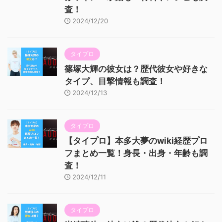
査！
2024/12/20
タイプロ
篠塚大輝の彼女は？歴代彼女や好きな
タイプ、目撃情報も調査！
2024/12/13
タイプロ
【タイプロ】本多大夢のwiki経歴プロ
フまとめ一覧！身長・出身・年齢も調
査！
2024/12/11
タイプロ