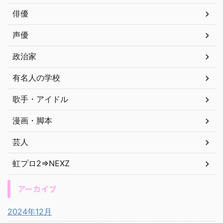
俳優
声優
政治家
有名人の学校
歌手・アイドル
漫画・脚本
芸人
虹プロ2⇒NEXZ
アーカイブ
2024年12月