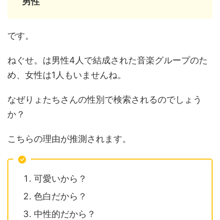
男性
です。
ねぐせ。は男性4人で結成された音楽グループのた
め、女性は1人もいませんね。
なぜりょたちさんの性別で検索されるのでしょう
か？
こちらの理由が推測されます。
可愛いから？
色白だから？
中性的だから？