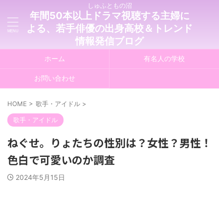
しゅふともの沼
年間50本以上ドラマ視聴する主婦に
よる、若手俳優の出身高校＆トレンド
情報発信ブログ
ホーム
有名人の学校
お問い合わせ
HOME
>
歌手・アイドル
>
歌手・アイドル
ねぐせ。りょたちの性別は？女性？男性！
色白で可愛いのか調査
2024年5月15日