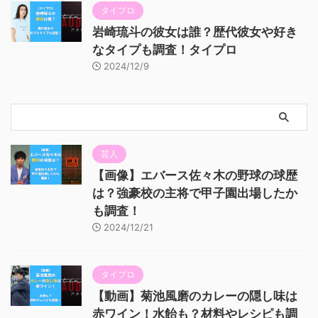
タイプロ
岩崎琉斗の彼女は誰？歴代彼女や好き
なタイプも調査！タイプロ
2024/12/9
芸人
【画像】エバース佐々木の野球の球歴
は？強豪校の主将で甲子園出場したか
も調査！
2024/12/21
タイプロ
【動画】菊池風磨のカレーの隠し味は
赤ワイン！水飴も？材料やレシピも調