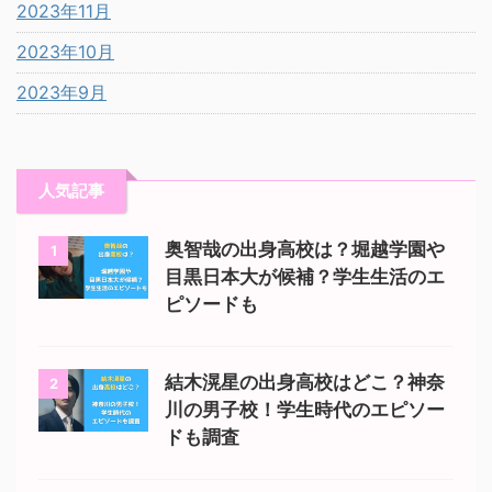
2023年11月
2023年10月
2023年9月
人気記事
奥智哉の出身高校は？堀越学園や
1
目黒日本大が候補？学生生活のエ
ピソードも
結木滉星の出身高校はどこ？神奈
2
川の男子校！学生時代のエピソー
ドも調査