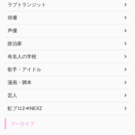
ラブトランジット
俳優
声優
政治家
有名人の学校
歌手・アイドル
漫画・脚本
芸人
虹プロ2⇒NEXZ
アーカイブ