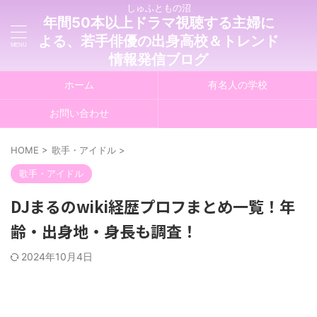
しゅふともの沼
年間50本以上ドラマ視聴する主婦に
よる、若手俳優の出身高校＆トレンド
情報発信ブログ
ホーム
有名人の学校
お問い合わせ
HOME
>
歌手・アイドル
>
歌手・アイドル
DJまるのwiki経歴プロフまとめ一覧！年
齢・出身地・身長も調査！
2024年10月4日