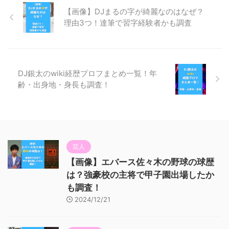
【画像】DJまるの字が綺麗なのはなぜ？
理由3つ！達筆で習字経験者かも調査
DJ銀太のwiki経歴プロフまとめ一覧！年
齢・出身地・身長も調査！
芸人
【画像】エバース佐々木の野球の球歴
は？強豪校の主将で甲子園出場したか
も調査！
2024/12/21