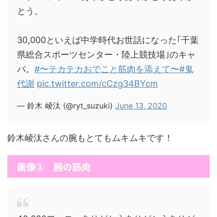
とう。
30,000といえば中学時代お世話になった｢千葉
県総合スポーツセンター・陸上競技場｣のキャ
パ。
#〜テカテカおでこと筋肉を添えて〜
#鬼
代謝
pic.twitter.com/cCzg34BYcm
— 鈴木 崚汰 (@ryt_suzuki)
June 13, 2020
鈴木崚汰さんの腕もとてもムキムキです！
画像③ 腕の筋肉