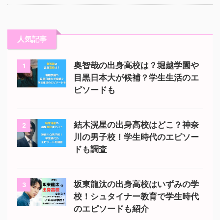
人気記事
奥智哉の出身高校は？堀越学園や
1
目黒日本大が候補？学生生活のエ
ピソードも
結木滉星の出身高校はどこ？神奈
2
川の男子校！学生時代のエピソー
ドも調査
坂東龍汰の出身高校はいずみの学
3
校！シュタイナー教育で学生時代
のエピソードも紹介