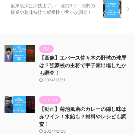
坂東龍汰は演技上手い！理由3つ！演劇の
授業や趣味特技で感受性が豊かか調査！
芸人
【画像】エバース佐々木の野球の球歴
は？強豪校の主将で甲子園出場したか
も調査！
2024/12/21
タイプロ
【動画】菊池風磨のカレーの隠し味は
赤ワイン！水飴も？材料やレシピも調
査！
2024/12/20