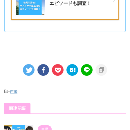
エピソードも調査！
-
声優
関連記事
声優