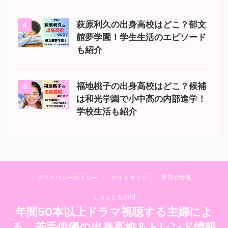
萩原利久の出身高校はどこ？郁文
4
館夢学園！学生生活のエピソード
も紹介
福地桃子の出身高校はどこ？候補
5
は和光学園で小中高の内部進学！
学校生活も紹介
プライバシーポリシー
サイトマップ
運営者情報
しゅふともの沼
年間50本以上ドラマ視聴する主婦によ
る、若手俳優の出身高校＆トレンド情報