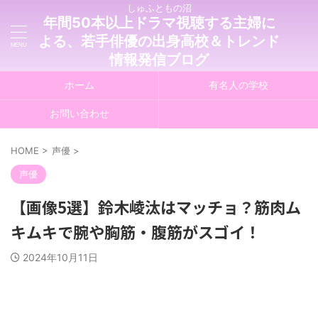
しゅふともの沼
年間50本以上ドラマ視聴する主婦に
よる、若手俳優の出身高校＆トレンド
情報発信ブログ
ホーム
有名人の学校
お問い合わせ
HOME
>
声優
>
声優
【画像5選】鈴木崚汰はマッチョ？筋肉ム
キムキで腕や胸筋・腹筋がスゴイ！
2024年10月11日