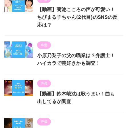
【動画】菊池こころの声が可愛い！
ちびまる子ちゃん(2代目)のSNSの反
応は？
声優
小原乃梨子の父の職業は？弁護士！
ハイカラで芸好きかも調査！
声優
【動画】鈴木崚汰は歌うまい！曲も
出してるか調査
声優