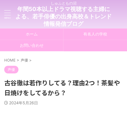
しゅふともの沼
年間50本以上ドラマ視聴する主婦に
よる、若手俳優の出身高校＆トレンド
情報発信ブログ
ホーム
有名人の学校
お問い合わせ
HOME
>
声優
>
声優
古谷徹は若作りしてる？理由2つ！茶髪や
日焼けをしてるから？
2024年5月26日