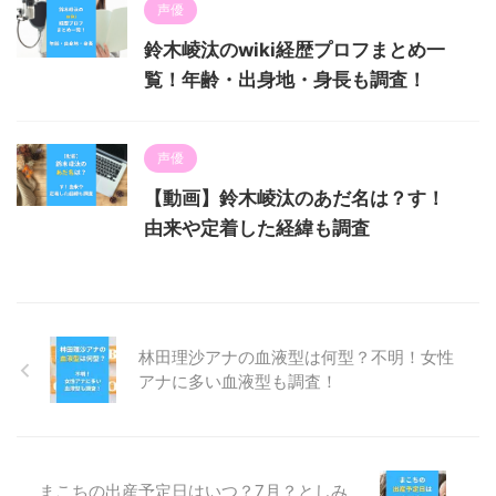
声優
鈴木崚汰のwiki経歴プロフまとめ一
覧！年齢・出身地・身長も調査！
声優
【動画】鈴木崚汰のあだ名は？す！
由来や定着した経緯も調査
林田理沙アナの血液型は何型？不明！女性
アナに多い血液型も調査！
まこちの出産予定日はいつ？7月？としみ