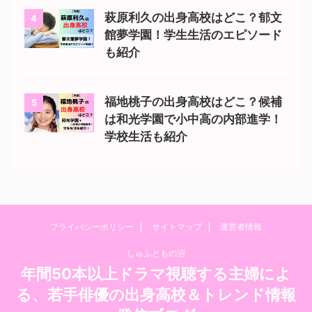
萩原利久の出身高校はどこ？郁文
4
館夢学園！学生生活のエピソード
も紹介
福地桃子の出身高校はどこ？候補
5
は和光学園で小中高の内部進学！
学校生活も紹介
プライバシーポリシー
サイトマップ
運営者情報
しゅふともの沼
年間50本以上ドラマ視聴する主婦によ
る、若手俳優の出身高校＆トレンド情報