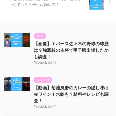
つとてつやの子供は同い年？
芸人
【画像】エバース佐々木の野球の球歴
は？強豪校の主将で甲子園出場したか
も調査！
2024/12/21
タイプロ
【動画】菊池風磨のカレーの隠し味は
赤ワイン！水飴も？材料やレシピも調
査！
2024/12/20