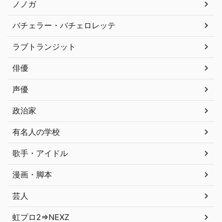
ノノガ
バチェラー・バチェロレッテ
ラブトランジット
俳優
声優
政治家
有名人の学校
歌手・アイドル
漫画・脚本
芸人
虹プロ2⇒NEXZ