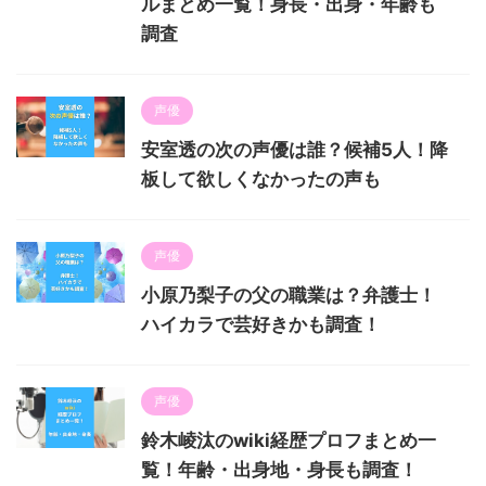
ルまとめ一覧！身長・出身・年齢も
調査
声優
安室透の次の声優は誰？候補5人！降
板して欲しくなかったの声も
声優
小原乃梨子の父の職業は？弁護士！
ハイカラで芸好きかも調査！
声優
鈴木崚汰のwiki経歴プロフまとめ一
覧！年齢・出身地・身長も調査！