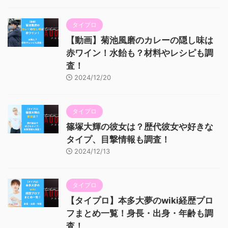
タイプロ
【動画】菊池風磨のカレーの隠し味は
赤ワイン！水飴も？材料やレシピも調
査！
2024/12/20
タイプロ
篠塚大輝の彼女は？歴代彼女や好きな
タイプ、目撃情報も調査！
2024/12/13
タイプロ
【タイプロ】本多大夢のwiki経歴プロ
フまとめ一覧！身長・出身・年齢も調
査！