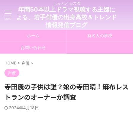
しゅふともの沼
年間50本以上ドラマ視聴する主婦に
よる、若手俳優の出身高校＆トレンド
情報発信ブログ
ホーム
有名人の学校
お問い合わせ
HOME
>
声優
>
声優
寺田農の子供は誰？娘の寺田晴！麻布レス
トランのオーナーか調査
2024年4月18日