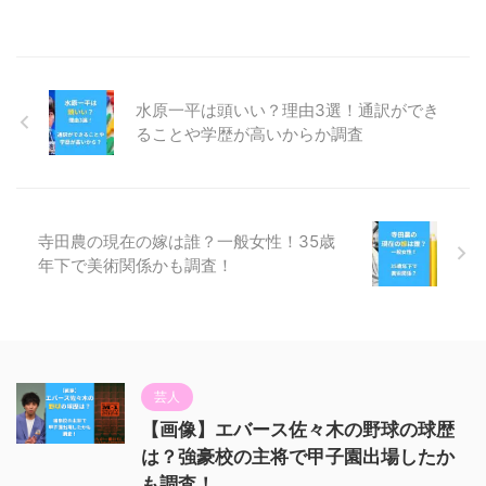
水原一平は頭いい？理由3選！通訳ができ
ることや学歴が高いからか調査
寺田農の現在の嫁は誰？一般女性！35歳
年下で美術関係かも調査！
芸人
【画像】エバース佐々木の野球の球歴
は？強豪校の主将で甲子園出場したか
も調査！