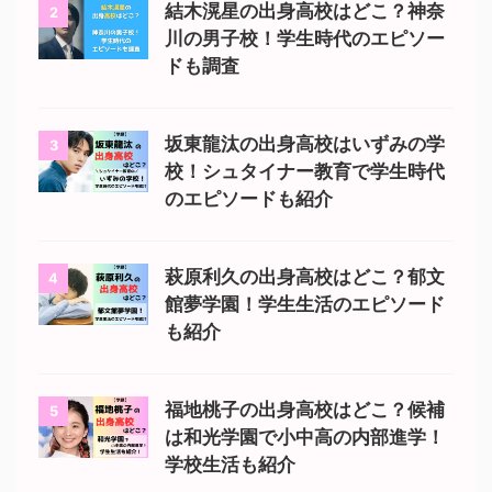
結木滉星の出身高校はどこ？神奈
2
川の男子校！学生時代のエピソー
ドも調査
坂東龍汰の出身高校はいずみの学
3
校！シュタイナー教育で学生時代
のエピソードも紹介
萩原利久の出身高校はどこ？郁文
4
館夢学園！学生生活のエピソード
も紹介
福地桃子の出身高校はどこ？候補
5
は和光学園で小中高の内部進学！
学校生活も紹介