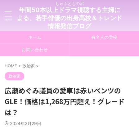
しゅふともの沼
年間50本以上ドラマ視聴する主婦に
よる、若手俳優の出身高校＆トレンド
情報発信ブログ
ホーム
有名人の学校
お問い合わせ
HOME
>
政治家
>
政治家
広瀬めぐみ議員の愛車は赤いベンツの
GLE！価格は1,268万円超え！グレード
は？
2024年2月29日