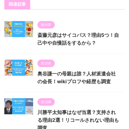
関連記事
政治家
斎藤元彦はサイコパス？理由5つ！自
己中や自慢話をするから？
政治家
奥谷謙一の母親は誰？人材派遣会社
の会長！wikiプロフや経歴も調査
政治家
川勝平太知事はなぜ当選？支持され
る理由2選！リコールされない理由も
調査