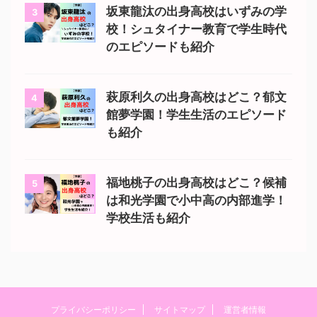
坂東龍汰の出身高校はいずみの学
3
校！シュタイナー教育で学生時代
のエピソードも紹介
萩原利久の出身高校はどこ？郁文
4
館夢学園！学生生活のエピソード
も紹介
福地桃子の出身高校はどこ？候補
5
は和光学園で小中高の内部進学！
学校生活も紹介
プライバシーポリシー
サイトマップ
運営者情報