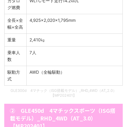
カタロ
WLTCモード走行14.2㎞/L
グ燃費
全長×全
4,925×2,020×1,795mm
幅×全高
重量
2,410㎏
乗車人
7人
数
駆動方
AWD（全輪駆動）
式
GLE300d 4マチック（ISG搭載モデル）_RHD_4WD（AT_2.0）
【MP202401】
② GLE450d 4マチックスポーツ（ISG搭
載モデル）_RHD_4WD（AT_3.0）
【MP202401】