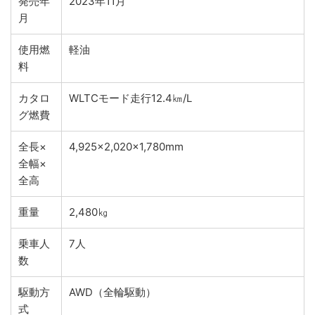
発売年
2023年11月
月
使用燃
軽油
料
カタロ
WLTCモード走行12.4㎞/L
グ燃費
全長×
4,925×2,020×1,780mm
全幅×
全高
重量
2,480㎏
乗車人
7人
数
駆動方
AWD（全輪駆動）
式