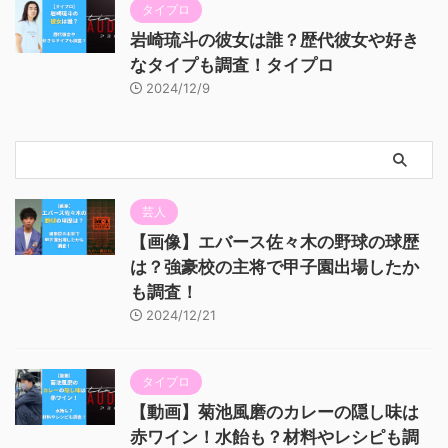
タイプロ
岩崎琉斗の彼女は誰？歴代彼女や好き
なタイプも調査！タイプロ
2024/12/9
芸人
【画像】エバース佐々木の野球の球歴
は？強豪校の主将で甲子園出場したか
も調査！
2024/12/21
タイプロ
【動画】菊池風磨のカレーの隠し味は
赤ワイン！水飴も？材料やレシピも調