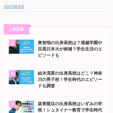
2023年9月
人気記事
奥智哉の出身高校は？堀越学園や
1
目黒日本大が候補？学生生活のエ
ピソードも
結木滉星の出身高校はどこ？神奈
2
川の男子校！学生時代のエピソー
ドも調査
坂東龍汰の出身高校はいずみの学
3
校！シュタイナー教育で学生時代