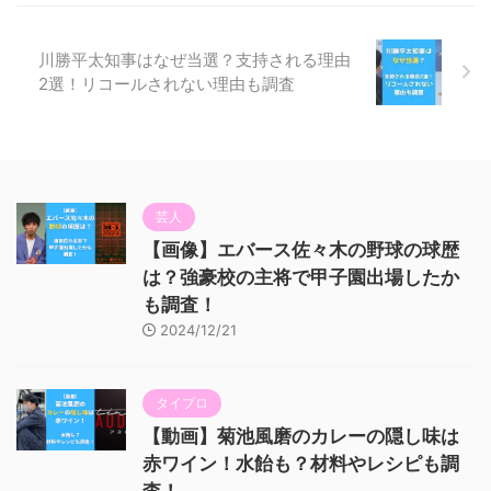
川勝平太知事はなぜ当選？支持される理由
2選！リコールされない理由も調査
芸人
【画像】エバース佐々木の野球の球歴
は？強豪校の主将で甲子園出場したか
も調査！
2024/12/21
タイプロ
【動画】菊池風磨のカレーの隠し味は
赤ワイン！水飴も？材料やレシピも調
査！