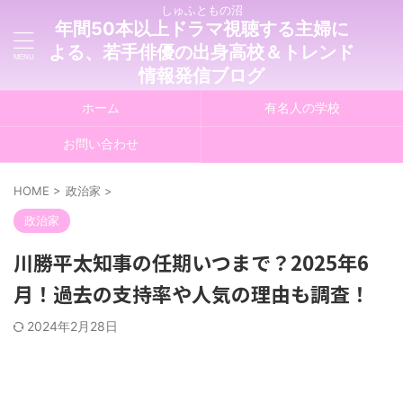
しゅふともの沼
年間50本以上ドラマ視聴する主婦に
よる、若手俳優の出身高校＆トレンド
情報発信ブログ
ホーム
有名人の学校
お問い合わせ
HOME
>
政治家
>
政治家
川勝平太知事の任期いつまで？2025年6
月！過去の支持率や人気の理由も調査！
2024年2月28日