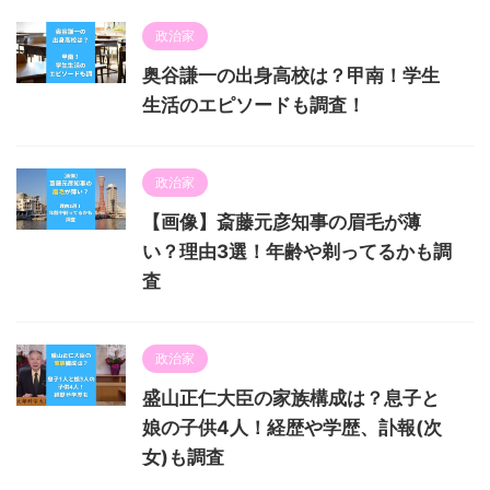
政治家
奥谷謙一の出身高校は？甲南！学生
生活のエピソードも調査！
政治家
【画像】斎藤元彦知事の眉毛が薄
い？理由3選！年齢や剃ってるかも調
査
政治家
盛山正仁大臣の家族構成は？息子と
娘の子供4人！経歴や学歴、訃報(次
女)も調査