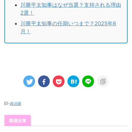
川勝平太知事はなぜ当選？支持される理由
2選！
川勝平太知事の任期いつまで？2025年6
月！
-
政治家
関連記事