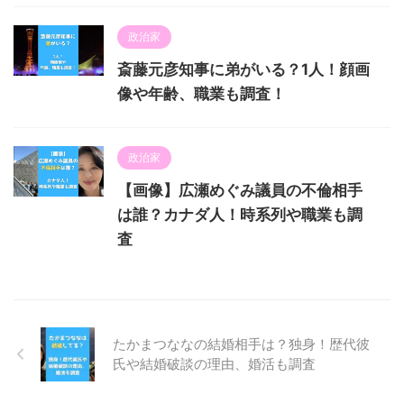
政治家
斎藤元彦知事に弟がいる？1人！顔画
像や年齢、職業も調査！
政治家
【画像】広瀬めぐみ議員の不倫相手
は誰？カナダ人！時系列や職業も調
査
たかまつななの結婚相手は？独身！歴代彼
氏や結婚破談の理由、婚活も調査