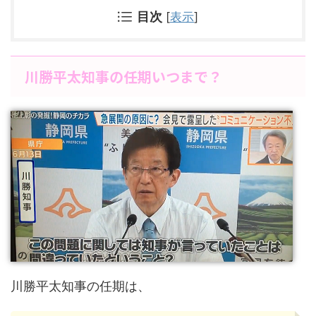
目次
[
表示
]
川勝平太知事の任期いつまで？
川勝平太知事の任期は、