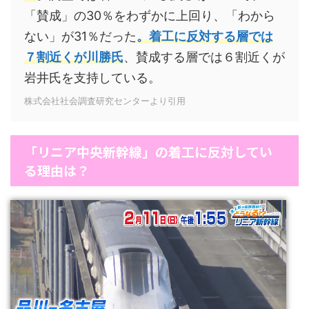
「賛成」の30％をわずかに上回り、「わから
ない」が31％だった
。着工に反対する層では
７割近くが川勝氏
、賛成する層では６割近くが
岩井氏を支持している。
株式会社社会調査研究センターより引用
「リニア中央新幹線」の着工に反対してい
る理由は？