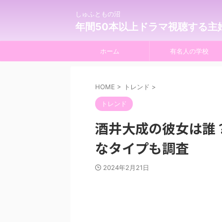
しゅふともの沼
年間50本以上ドラマ視聴する主
ホーム
有名人の学校
HOME
>
トレンド
>
トレンド
酒井大成の彼女は誰
なタイプも調査
2024年2月21日