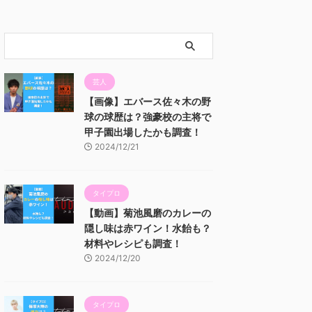
芸人
【画像】エバース佐々木の野
球の球歴は？強豪校の主将で
甲子園出場したかも調査！
2024/12/21
タイプロ
【動画】菊池風磨のカレーの
隠し味は赤ワイン！水飴も？
材料やレシピも調査！
2024/12/20
タイプロ