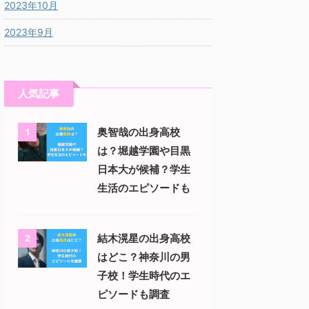
2023年10月
2023年9月
人気記事
奥智哉の出身高校
1
は？堀越学園や目黒
日本大が候補？学生
生活のエピソードも
結木滉星の出身高校
2
はどこ？神奈川の男
子校！学生時代のエ
ピソードも調査