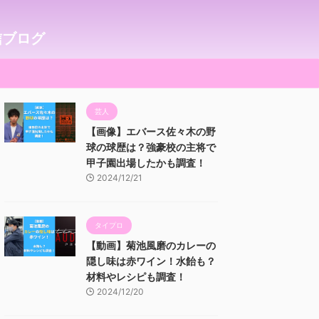
信ブログ
芸人
【画像】エバース佐々木の野
球の球歴は？強豪校の主将で
甲子園出場したかも調査！
2024/12/21
タイプロ
【動画】菊池風磨のカレーの
隠し味は赤ワイン！水飴も？
材料やレシピも調査！
2024/12/20