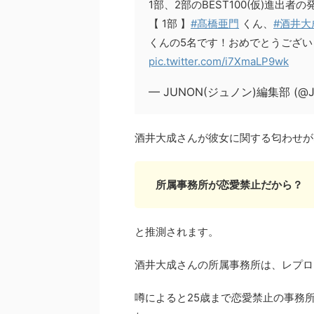
1部、2部のBEST100(仮)進出者
【 1部 】
#髙橋亜門
くん、
#酒井大
くんの5名です！おめでとうござい
pic.twitter.com/i7XmaLP9wk
— JUNON(ジュノン)編集部 (@J
酒井大成さんが彼女に関する匂わせが
所属事務所が恋愛禁止だから？
と推測されます。
酒井大成さんの所属事務所は、レプロ
噂によると25歳まで恋愛禁止の事務