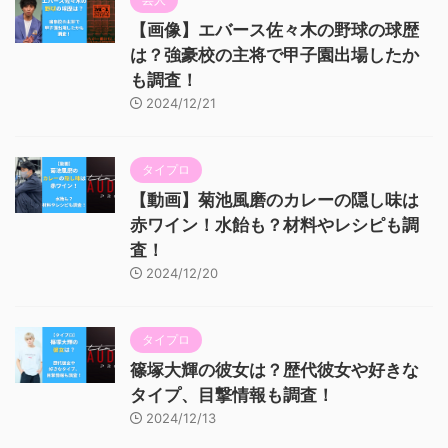
【画像】エバース佐々木の野球の球歴
は？強豪校の主将で甲子園出場したか
も調査！
2024/12/21
タイプロ
【動画】菊池風磨のカレーの隠し味は
赤ワイン！水飴も？材料やレシピも調
査！
2024/12/20
タイプロ
篠塚大輝の彼女は？歴代彼女や好きな
タイプ、目撃情報も調査！
2024/12/13