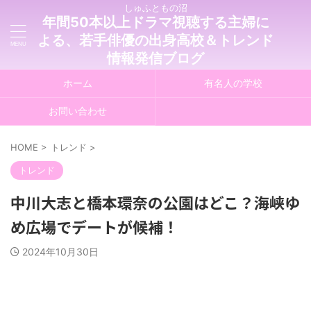
しゅふともの沼
年間50本以上ドラマ視聴する主婦に
よる、若手俳優の出身高校＆トレンド
情報発信ブログ
ホーム
有名人の学校
お問い合わせ
HOME
>
トレンド
>
トレンド
中川大志と橋本環奈の公園はどこ？海峡ゆ
め広場でデートが候補！
2024年10月30日