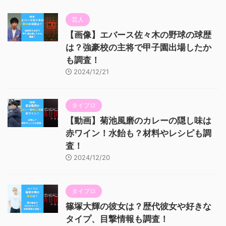
芸人
【画像】エバース佐々木の野球の球歴
は？強豪校の主将で甲子園出場したか
も調査！
2024/12/21
タイプロ
【動画】菊池風磨のカレーの隠し味は
赤ワイン！水飴も？材料やレシピも調
査！
2024/12/20
タイプロ
篠塚大輝の彼女は？歴代彼女や好きな
タイプ、目撃情報も調査！