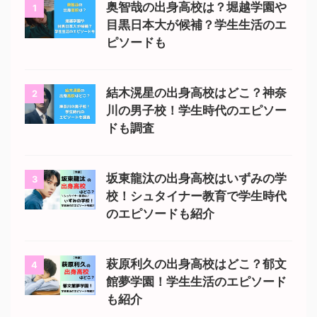
奥智哉の出身高校は？堀越学園や
1
目黒日本大が候補？学生生活のエ
ピソードも
結木滉星の出身高校はどこ？神奈
2
川の男子校！学生時代のエピソー
ドも調査
坂東龍汰の出身高校はいずみの学
3
校！シュタイナー教育で学生時代
のエピソードも紹介
萩原利久の出身高校はどこ？郁文
4
館夢学園！学生生活のエピソード
も紹介