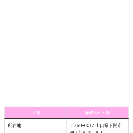
公園
海峡ゆめ広場
所在地
〒750-0017 山口県下関市
細江新町３−５１