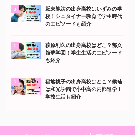
坂東龍汰の出身高校はいずみの学
3
校！シュタイナー教育で学生時代
のエピソードも紹介
萩原利久の出身高校はどこ？郁文
4
館夢学園！学生生活のエピソード
も紹介
福地桃子の出身高校はどこ？候補
5
は和光学園で小中高の内部進学！
学校生活も紹介