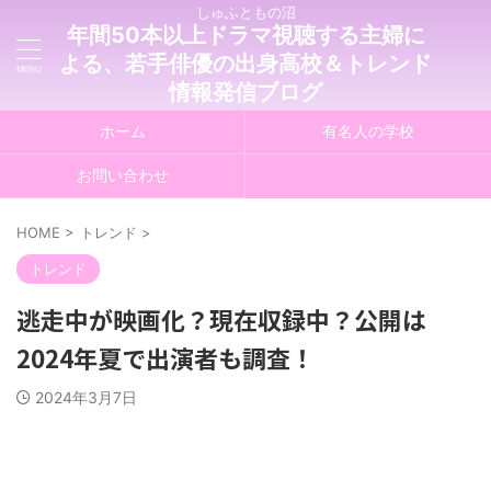
しゅふともの沼
年間50本以上ドラマ視聴する主婦に
よる、若手俳優の出身高校＆トレンド
情報発信ブログ
ホーム
有名人の学校
お問い合わせ
HOME
>
トレンド
>
トレンド
逃走中が映画化？現在収録中？公開は
2024年夏で出演者も調査！
2024年3月7日