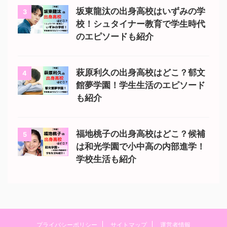
坂東龍汰の出身高校はいずみの学
3
校！シュタイナー教育で学生時代
のエピソードも紹介
萩原利久の出身高校はどこ？郁文
4
館夢学園！学生生活のエピソード
も紹介
福地桃子の出身高校はどこ？候補
5
は和光学園で小中高の内部進学！
学校生活も紹介
プライバシーポリシー
サイトマップ
運営者情報