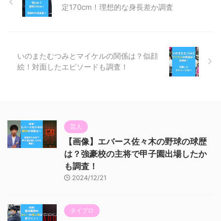
定170cm！理想的な身長差か調査
いのまたむつみとマイケルの関係は？似顔
絵！対面したエピソードも調査！
芸人
【画像】エバース佐々木の野球の球歴
は？強豪校の主将で甲子園出場したか
も調査！
2024/12/21
タイプロ