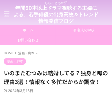
しゅふともの沼
年間50本以上ドラマ視聴する主婦に
よる、若手俳優の出身高校＆トレンド
情報発信ブログ
ホーム
有名人の学校
お問い合わせ
HOME
>
漫画・脚本
>
漫画・脚本
いのまたむつみは結婚してる？独身と噂の
理由3選！情報なく多忙だからか調査！
2024年3月18日