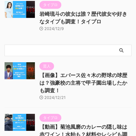
タイプロ
岩崎琉斗の彼女は誰？歴代彼女や好き
なタイプも調査！タイプロ
2024/12/9
芸人
【画像】エバース佐々木の野球の球歴
は？強豪校の主将で甲子園出場したか
も調査！
2024/12/21
タイプロ
【動画】菊池風磨のカレーの隠し味は
赤ワイン！水飴も？材料やレシピも調