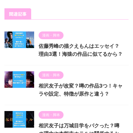
関連記事
漫画・脚本
佐藤秀峰の描クえもんはエッセイ？
理由3選！海猿の作品に似てるから？
漫画・脚本
相沢友子が改変？噂の作品3つ！キャ
ラや設定、特徴が原作と違う？
漫画・脚本
相沢友子は万城目学をパクった？噂