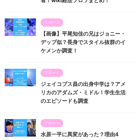
者！wiki経歴プロフまとめ！
スポーツ
【画像】平尾知佳の兄はジョニー・
デップ似？長身でスタイル抜群のイ
ケメンか調査！
スポーツ
ジェイコブス昌の出身中学は？アメ
リカのアダムズ・ミドル！学生生活
のエピソードも調査
スポーツ
水原一平に異変があった？理由4