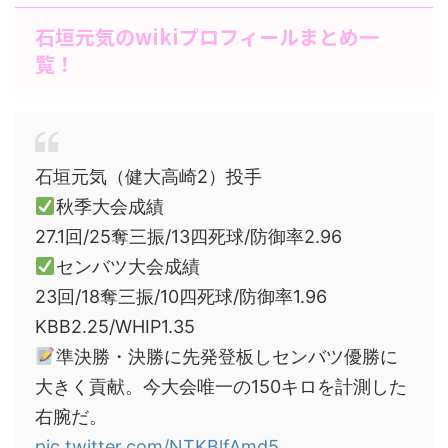
石垣元気のwikiプロフィールまとめ一
覧！
石垣元気（健大高崎2）投手
秋季大会成績
27.1回/25奪三振/13四死球/防御率2.96
センバツ大会成績
23回/18奪三振/10四死球/防御率1.96
KBB2.25/WHIP1.35
準決勝・決勝に先発登板しセンバツ優勝に
大きく貢献。今大会唯一の150キロを計測した
右腕だ。
pic.twitter.com/NTKBlfAmd5