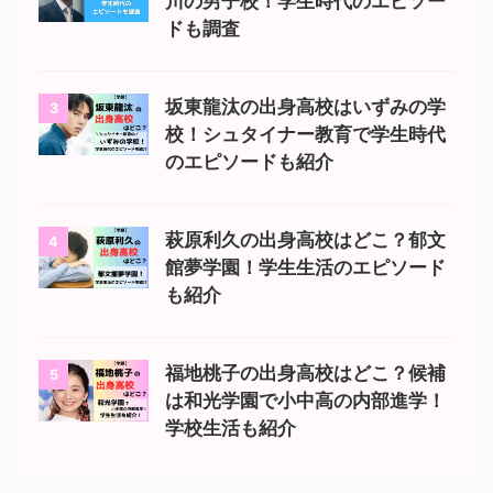
川の男子校！学生時代のエピソー
ドも調査
坂東龍汰の出身高校はいずみの学
3
校！シュタイナー教育で学生時代
のエピソードも紹介
萩原利久の出身高校はどこ？郁文
4
館夢学園！学生生活のエピソード
も紹介
福地桃子の出身高校はどこ？候補
5
は和光学園で小中高の内部進学！
学校生活も紹介