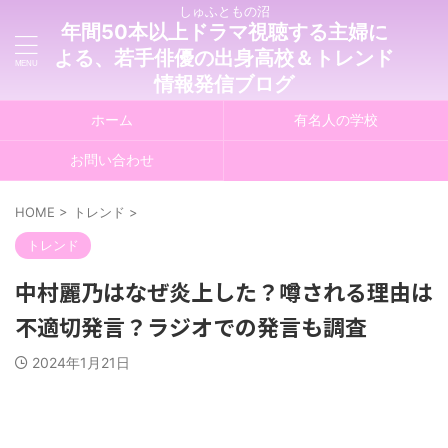
しゅふともの沼
年間50本以上ドラマ視聴する主婦に
よる、若手俳優の出身高校＆トレンド
情報発信ブログ
ホーム
有名人の学校
お問い合わせ
HOME
>
トレンド
>
トレンド
中村麗乃はなぜ炎上した？噂される理由は
不適切発言？ラジオでの発言も調査
2024年1月21日