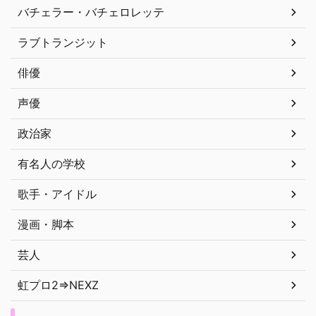
バチェラー・バチェロレッテ
ラブトランジット
俳優
声優
政治家
有名人の学校
歌手・アイドル
漫画・脚本
芸人
虹プロ2⇒NEXZ