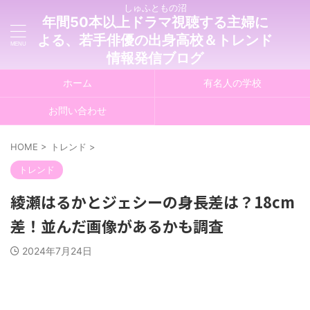
しゅふともの沼
年間50本以上ドラマ視聴する主婦に
よる、若手俳優の出身高校＆トレンド
情報発信ブログ
ホーム
有名人の学校
お問い合わせ
HOME
>
トレンド
>
トレンド
綾瀬はるかとジェシーの身長差は？18cm
差！並んだ画像があるかも調査
2024年7月24日