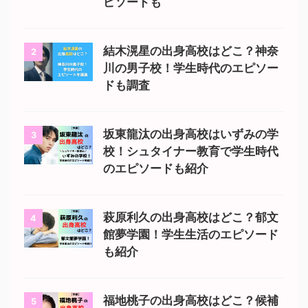
ピソードも
結木滉星の出身高校はどこ？神奈
2
川の男子校！学生時代のエピソー
ドも調査
坂東龍汰の出身高校はいずみの学
3
校！シュタイナー教育で学生時代
のエピソードも紹介
萩原利久の出身高校はどこ？郁文
4
館夢学園！学生生活のエピソード
も紹介
福地桃子の出身高校はどこ？候補
5