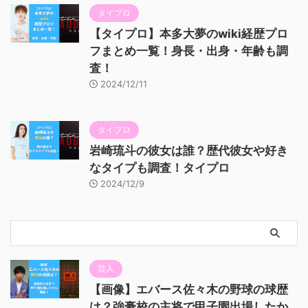
タイプロ
【タイプロ】本多大夢のwiki経歴プロ
フまとめ一覧！身長・出身・年齢も調
査！
2024/12/11
タイプロ
岩崎琉斗の彼女は誰？歴代彼女や好き
なタイプも調査！タイプロ
2024/12/9
芸人
【画像】エバース佐々木の野球の球歴
は？強豪校の主将で甲子園出場したか