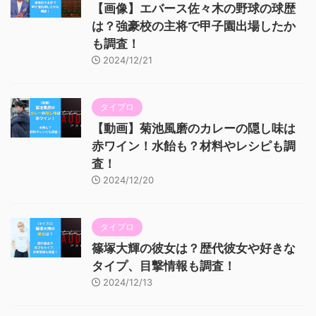
【画像】エバース佐々木の野球の球歴
は？強豪校の主将で甲子園出場したか
も調査！
2024/12/21
タイプロ
【動画】菊池風磨のカレーの隠し味は
赤ワイン！水飴も？材料やレシピも調
査！
2024/12/20
タイプロ
篠塚大輝の彼女は？歴代彼女や好きな
タイプ、目撃情報も調査！
2024/12/13