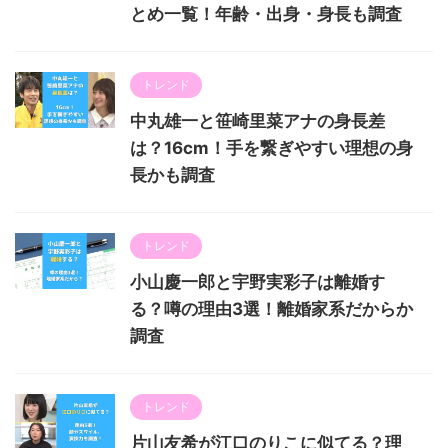
とめ一覧！年齢・出身・身長も調査
トレンド
中丸雄一と笹崎里菜アナの身長差
は？16cm！手を繋ぎやすい理想の身
長かも調査
トレンド
小山慶一郎と宇野実彩子は離婚す
る？噂の理由3選！離婚家系だからか
調査
トレンド
片山友希が江口のりこに似てる？理