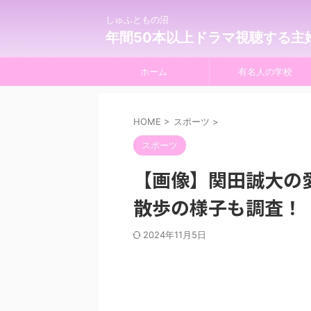
しゅふともの沼
年間50本以上ドラマ視聴する主
ホーム
有名人の学校
HOME
>
スポーツ
>
スポーツ
【画像】関田誠大の
散歩の様子も調査！
2024年11月5日