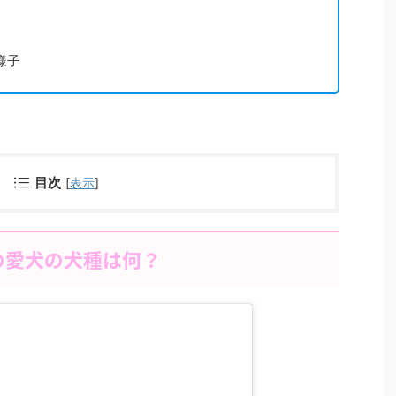
様子
目次
[
表示
]
の愛犬の犬種は何？