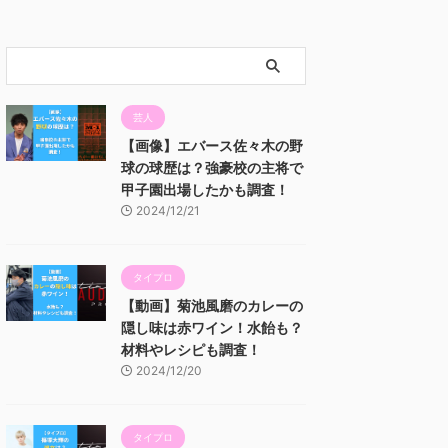
芸人
【画像】エバース佐々木の野
球の球歴は？強豪校の主将で
甲子園出場したかも調査！
2024/12/21
タイプロ
【動画】菊池風磨のカレーの
隠し味は赤ワイン！水飴も？
材料やレシピも調査！
2024/12/20
タイプロ