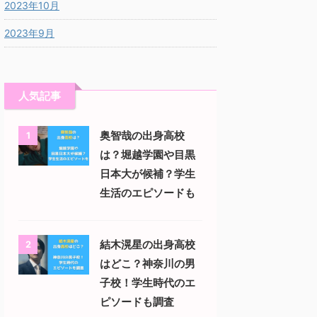
2023年10月
2023年9月
人気記事
奥智哉の出身高校
1
は？堀越学園や目黒
日本大が候補？学生
生活のエピソードも
結木滉星の出身高校
2
はどこ？神奈川の男
子校！学生時代のエ
ピソードも調査