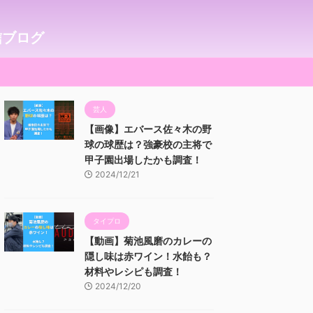
信ブログ
芸人
【画像】エバース佐々木の野
球の球歴は？強豪校の主将で
甲子園出場したかも調査！
2024/12/21
タイプロ
【動画】菊池風磨のカレーの
隠し味は赤ワイン！水飴も？
材料やレシピも調査！
2024/12/20