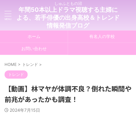
しゅふともの沼
年間50本以上ドラマ視聴する主婦に
よる、若手俳優の出身高校＆トレンド
情報発信ブログ
ホーム
有名人の学校
お問い合わせ
HOME
>
トレンド
>
トレンド
【動画】林マヤが体調不良？倒れた瞬間や
前兆があったかも調査！
2024年7月15日