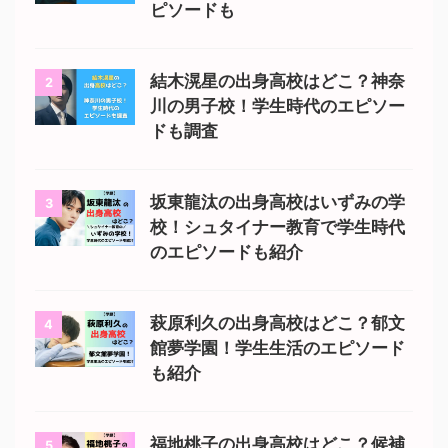
ピソードも
結木滉星の出身高校はどこ？神奈
2
川の男子校！学生時代のエピソー
ドも調査
坂東龍汰の出身高校はいずみの学
3
校！シュタイナー教育で学生時代
のエピソードも紹介
萩原利久の出身高校はどこ？郁文
4
館夢学園！学生生活のエピソード
も紹介
福地桃子の出身高校はどこ？候補
5