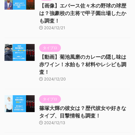
【画像】エバース佐々木の野球の球歴
は？強豪校の主将で甲子園出場したか
も調査！
2024/12/21
タイプロ
【動画】菊池風磨のカレーの隠し味は
赤ワイン！水飴も？材料やレシピも調
査！
2024/12/20
タイプロ
篠塚大輝の彼女は？歴代彼女や好きな
タイプ、目撃情報も調査！
2024/12/13