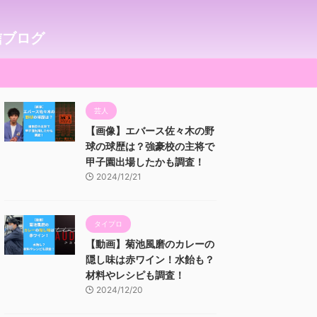
信ブログ
芸人
【画像】エバース佐々木の野
球の球歴は？強豪校の主将で
甲子園出場したかも調査！
2024/12/21
タイプロ
【動画】菊池風磨のカレーの
隠し味は赤ワイン！水飴も？
材料やレシピも調査！
2024/12/20