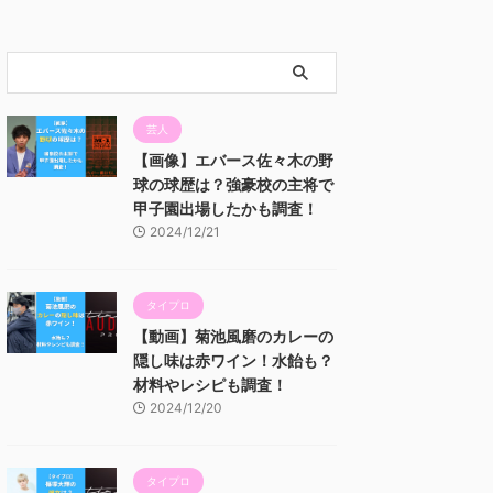
芸人
【画像】エバース佐々木の野
球の球歴は？強豪校の主将で
甲子園出場したかも調査！
2024/12/21
タイプロ
【動画】菊池風磨のカレーの
隠し味は赤ワイン！水飴も？
材料やレシピも調査！
2024/12/20
タイプロ