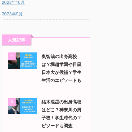
2023年10月
2023年9月
人気記事
奥智哉の出身高校
1
は？堀越学園や目黒
日本大が候補？学生
生活のエピソードも
結木滉星の出身高校
2
はどこ？神奈川の男
子校！学生時代のエ
ピソードも調査