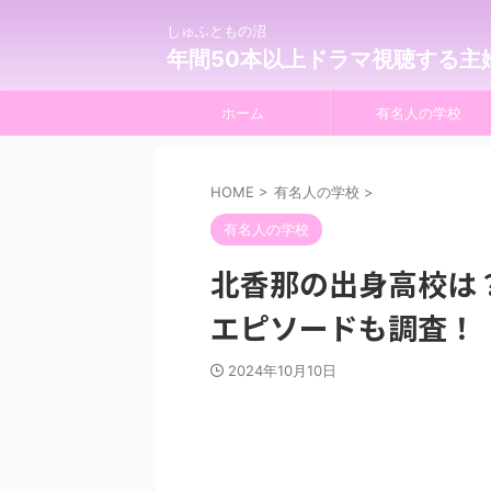
しゅふともの沼
年間50本以上ドラマ視聴する主
ホーム
有名人の学校
HOME
>
有名人の学校
>
有名人の学校
北香那の出身高校は
エピソードも調査！
2024年10月10日