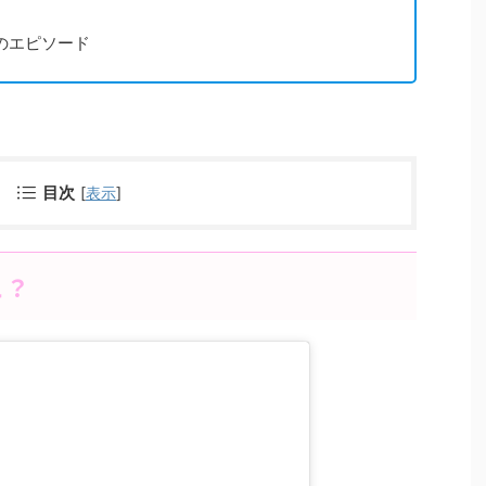
のエピソード
目次
[
表示
]
こ？