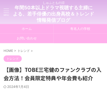
しゅふともの沼
年間50本以上ドラマ視聴する主婦に
よる、若手俳優の出身高校＆トレンド
情報発信ブログ
ホーム
有名人の学校
お問い合わせ
HOME
>
トレンド
>
トレンド
【画像】TOBE三宅健のファンクラブの入
会方法！会員限定特典や年会費も紹介
2024年1月4日