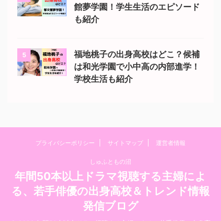
館夢学園！学生生活のエピソード
も紹介
福地桃子の出身高校はどこ？候補
5
は和光学園で小中高の内部進学！
学校生活も紹介
プライバシーポリシー
サイトマップ
運営者情報
しゅふともの沼
年間50本以上ドラマ視聴する主婦によ
る、若手俳優の出身高校＆トレンド情報
発信ブログ