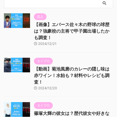
芸人
【画像】エバース佐々木の野球の球歴
は？強豪校の主将で甲子園出場したか
も調査！
2024/12/21
タイプロ
【動画】菊池風磨のカレーの隠し味は
赤ワイン！水飴も？材料やレシピも調
査！
2024/12/20
タイプロ
篠塚大輝の彼女は？歴代彼女や好きな