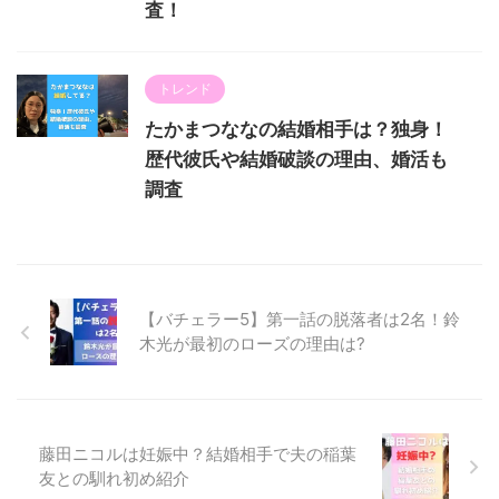
査！
トレンド
たかまつななの結婚相手は？独身！
歴代彼氏や結婚破談の理由、婚活も
調査
【バチェラー5】第一話の脱落者は2名！鈴
木光が最初のローズの理由は?
藤田ニコルは妊娠中？結婚相手で夫の稲葉
友との馴れ初め紹介