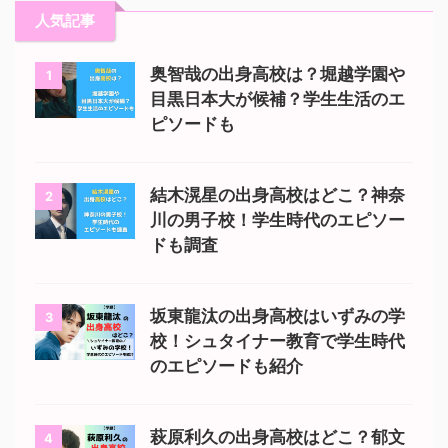
人気記事
奥智哉の出身高校は？堀越学園や
1
目黒日本大が候補？学生生活のエ
ピソードも
結木滉星の出身高校はどこ？神奈
2
川の男子校！学生時代のエピソー
ドも調査
坂東龍汰の出身高校はいずみの学
3
校！シュタイナー教育で学生時代
のエピソードも紹介
萩原利久の出身高校はどこ？郁文
4