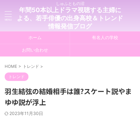
しゅふともの沼
年間50本以上ドラマ視聴する主婦に
よる、若手俳優の出身高校＆トレンド
情報発信ブログ
ホーム
有名人の学校
お問い合わせ
HOME
>
トレンド
>
トレンド
羽生結弦の結婚相手は誰?スケート説やま
ゆゆ説が浮上
2023年11月30日