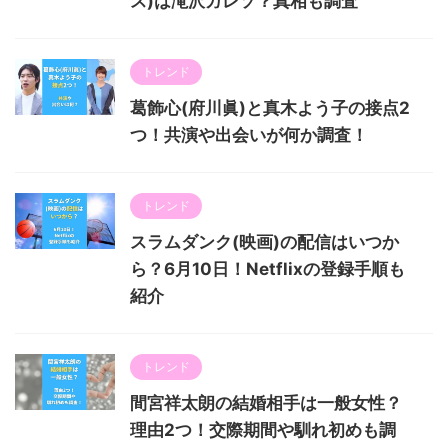
ス)は滝沢ガレソ？真相も調査
トレンド
葛飾心(府川眞)と真木よう子の接点2
つ！共演や出会いが何か調査！
トレンド
スラムダンク(映画)の配信はいつか
ら？6月10日！Netflixの登録手順も
紹介
トレンド
間宮祥太朗の結婚相手は一般女性？
理由2つ！交際期間や馴れ初めも調