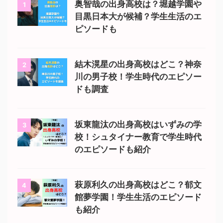
奥智哉の出身高校は？堀越学園や
1
目黒日本大が候補？学生生活のエ
ピソードも
結木滉星の出身高校はどこ？神奈
2
川の男子校！学生時代のエピソー
ドも調査
坂東龍汰の出身高校はいずみの学
3
校！シュタイナー教育で学生時代
のエピソードも紹介
萩原利久の出身高校はどこ？郁文
4
館夢学園！学生生活のエピソード
も紹介