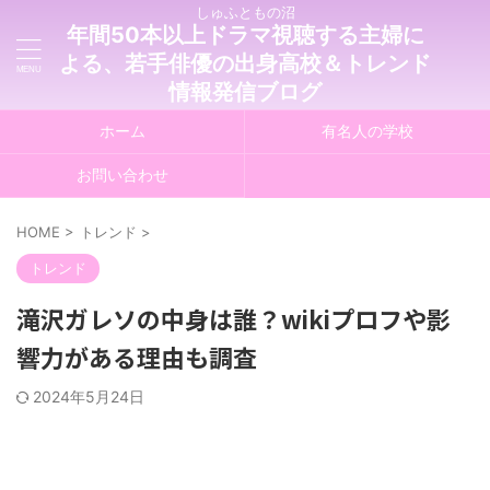
しゅふともの沼
年間50本以上ドラマ視聴する主婦に
よる、若手俳優の出身高校＆トレンド
情報発信ブログ
ホーム
有名人の学校
お問い合わせ
HOME
>
トレンド
>
トレンド
滝沢ガレソの中身は誰？wikiプロフや影
響力がある理由も調査
2024年5月24日