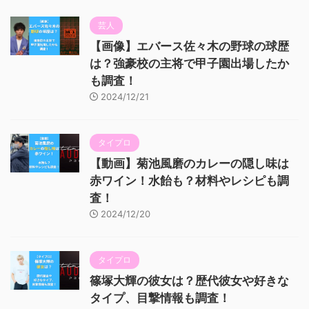
芸人
【画像】エバース佐々木の野球の球歴
は？強豪校の主将で甲子園出場したか
も調査！
2024/12/21
タイプロ
【動画】菊池風磨のカレーの隠し味は
赤ワイン！水飴も？材料やレシピも調
査！
2024/12/20
タイプロ
篠塚大輝の彼女は？歴代彼女や好きな
タイプ、目撃情報も調査！