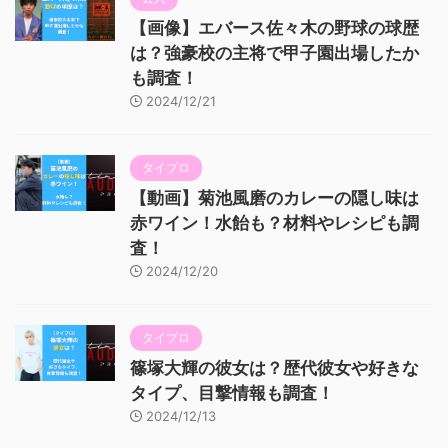
【画像】エバース佐々木の野球の球歴
は？強豪校の主将で甲子園出場したか
も調査！
2024/12/21
タイプロ
【動画】菊池風磨のカレーの隠し味は
赤ワイン！水飴も？材料やレシピも調
査！
2024/12/20
タイプロ
篠塚大輝の彼女は？歴代彼女や好きな
タイプ、目撃情報も調査！
2024/12/13