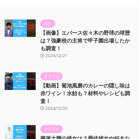
芸人
【画像】エバース佐々木の野球の球歴
は？強豪校の主将で甲子園出場したか
も調査！
2024/12/21
タイプロ
【動画】菊池風磨のカレーの隠し味は
赤ワイン！水飴も？材料やレシピも調
査！
2024/12/20
タイプロ
篠塚大輝の彼女は？歴代彼女や好きな