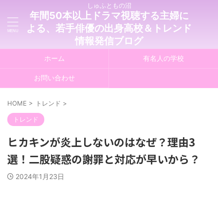
しゅふともの沼
年間50本以上ドラマ視聴する主婦に
よる、若手俳優の出身高校＆トレンド
情報発信ブログ
ホーム
有名人の学校
お問い合わせ
HOME
>
トレンド
>
トレンド
ヒカキンが炎上しないのはなぜ？理由3
選！二股疑惑の謝罪と対応が早いから？
2024年1月23日