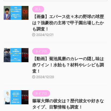
芸人
【画像】エバース佐々木の野球の球歴
は？強豪校の主将で甲子園出場したか
も調査！
2024/12/21
タイプロ
【動画】菊池風磨のカレーの隠し味は
赤ワイン！水飴も？材料やレシピも調
査！
2024/12/20
タイプロ
篠塚大輝の彼女は？歴代彼女や好きな
タイプ、目撃情報も調査！