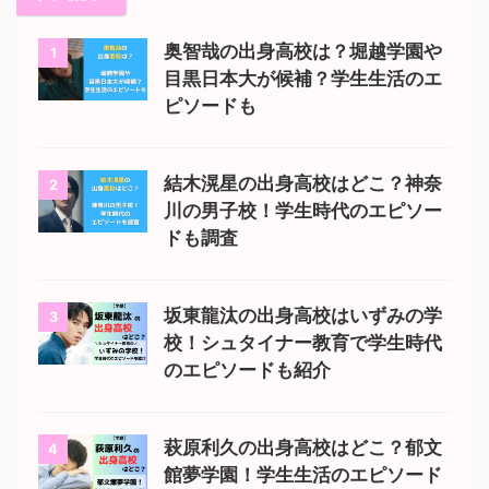
奥智哉の出身高校は？堀越学園や
1
目黒日本大が候補？学生生活のエ
ピソードも
結木滉星の出身高校はどこ？神奈
2
川の男子校！学生時代のエピソー
ドも調査
坂東龍汰の出身高校はいずみの学
3
校！シュタイナー教育で学生時代
のエピソードも紹介
萩原利久の出身高校はどこ？郁文
4
館夢学園！学生生活のエピソード